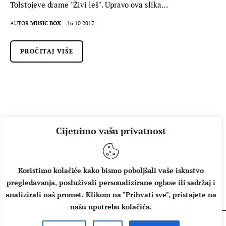
Tolstojeve drame "Živi leš". Upravo ova slika…
AUTOR
MUSIC BOX
16.10.2017.
PROČITAJ VIŠE
Cijenimo vašu privatnost
Koristimo kolačiće kako bismo poboljšali vaše iskustvo
pregledavanja, posluživali personalizirane oglase ili sadržaj i
O NAMA
IMPRESSUM
UVJETI KORIŠTENJA
analizirali naš promet. Klikom na "Prihvati sve", pristajete na
našu upotrebu kolačića.