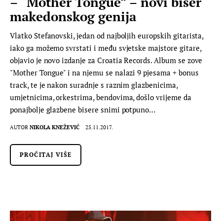
– “Mother Tongue” – novi biser
makedonskog genija
Vlatko Stefanovski, jedan od najboljih europskih gitarista,
iako ga možemo svrstati i među svjetske majstore gitare,
objavio je novo izdanje za Croatia Records. Album se zove
"Mother Tongue" i na njemu se nalazi 9 pjesama + bonus
track, te je nakon suradnje s raznim glazbenicima,
umjetnicima, orkestrima, bendovima, došlo vrijeme da
ponajbolje glazbene bisere snimi potpuno…
AUTOR
NIKOLA KNEŽEVIĆ
25.11.2017.
PROČITAJ VIŠE