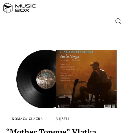
NASLOVNICA
DOMAĆA GLAZBA
STRANA GLAZBA
FILM
MUSIC BOX
DOMAĆA GLAZBA
VIJESTI
“Mother Tongue” Vlatka