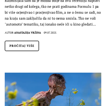
Razmišljala sam da je možda bolje da ovu recenziju napravi
netko drugi od kolega, tko ne prati godinama Formulu 1 pa
bi više ocjenjivao i procjenjivao film, a ne o čemu se radi, no
na kraju sam zaključila da ni to nema smisla. Tko ne voli
"automoto" tematiku, taj ionako neće ići u kino gledati…
AUTOR
ANASTAZIJA VRŽINA
09.07.2025.
PROČITAJ VIŠE