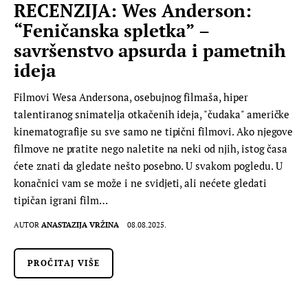
RECENZIJA: Wes Anderson:
“Feničanska spletka” –
savršenstvo apsurda i pametnih
ideja
Filmovi Wesa Andersona, osebujnog filmaša, hiper
talentiranog snimatelja otkačenih ideja, "čudaka" američke
kinematografije su sve samo ne tipični filmovi. Ako njegove
filmove ne pratite nego naletite na neki od njih, istog časa
ćete znati da gledate nešto posebno. U svakom pogledu. U
konačnici vam se može i ne svidjeti, ali nećete gledati
tipičan igrani film…
AUTOR
ANASTAZIJA VRŽINA
08.08.2025.
PROČITAJ VIŠE