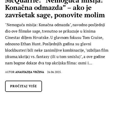
McQuarrie: “Nemoguća misija:
Konačna odmazda” – ako je
završetak sage, ponovite molim
"Nemoguća misija: Konačna odmazda", navodno posljednji
dio ove filmske sage, trenutno se prikazuje u kinima
Cinestar diljem Hrvatske. U glavnom fokusu Tom Cruise,
odnosno Ethan Hunt. Posljednjih godina su glavni
blockbusteri bili neke zanimljive kombinacije, "ozbiljan film
(drama/akcija) vs. fantasy (ili u tom smislu)", a ove godine
nam bogme dolaze dva top akcijska filma: osmi i…
AUTOR
ANASTAZIJA VRŽINA
26.06.2025.
PROČITAJ VIŠE