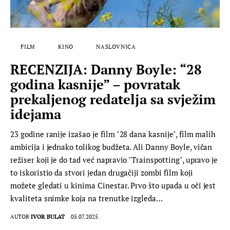
FILM
KINO
NASLOVNICA
RECENZIJA: Danny Boyle: “28
godina kasnije” – povratak
prekaljenog redatelja sa svježim
idejama
23 godine ranije izašao je film "28 dana kasnije", film malih
ambicija i jednako tolikog budžeta. Ali Danny Boyle, vičan
režiser koji je do tad već napravio "Trainspotting", upravo je
to iskoristio da stvori jedan drugačiji zombi film koji
možete gledati u kinima Cinestar. Prvo što upada u oči jest
kvaliteta snimke koja na trenutke izgleda…
AUTOR
IVOR BULAT
05.07.2025.