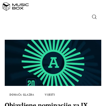
NASLOVNICA
DOMAĆA GLAZBA
STRANA GLAZBA
FILM
MUSIC BOX
DOMAĆA GLAZBA
VIJESTI
Objavljene nominacije za IX.