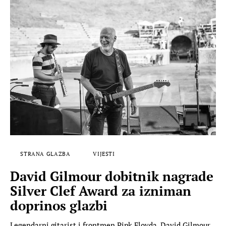
STRANA GLAZBA
VIJESTI
David Gilmour dobitnik nagrade
Silver Clef Award za izniman
doprinos glazbi
Legendarni gitarist i frontmen Pink Floyda, David Gilmour,