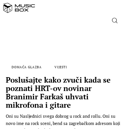
NASLOVNICA
DOMAĆA GLAZBA
DOMAĆA GLAZBA
VIJESTI
STRANA GLAZBA
Poslušajte kako zvuči kada se
FILM
poznati HRT-ov novinar
Branimir Farkaš uhvati
MUSIC BOX
mikrofona i gitare
Oni su Nasljednici svega dobrog u rock and rollu. Oni su
novo ime na rock sceni, bend sa zagrebačkom adresom koji