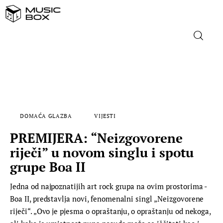
NASLOVNICA
DOMAĆA GLAZBA
DOMAĆA GLAZBA
VIJESTI
STRANA GLAZBA
PREMIJERA: “Neizgovorene
FILM
riječi” u novom singlu i spotu
grupe Boa II
MUSIC BOX
Jedna od najpoznatijih art rock grupa na ovim prostorima -
Boa II, predstavlja novi, fenomenalni singl „Neizgovorene
riječi“. „Ovo je pjesma o opraštanju, o opraštanju od nekoga,