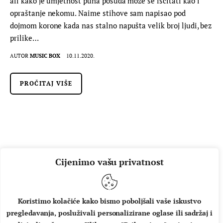
ali kako je umjetnost puna posuda može se iščitati kao i
opraštanje nekomu. Naime stihove sam napisao pod
dojmom korone kada nas stalno napušta velik broj ljudi, bez
prilike…
AUTOR
MUSIC BOX
10.11.2020.
PROČITAJ VIŠE
Cijenimo vašu privatnost
Koristimo kolačiće kako bismo poboljšali vaše iskustvo
pregledavanja, posluživali personalizirane oglase ili sadržaj i
O NAMA
IMPRESSUM
UVJETI KORIŠTENJA