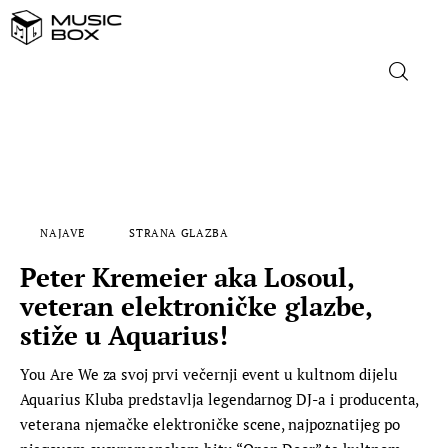
NASLOVNICA
DOMAĆA GLAZBA
NAJAVE
STRANA GLAZBA
STRANA GLAZBA
Peter Kremeier aka Losoul,
FILM
veteran elektroničke glazbe,
stiže u Aquarius!
MUSIC BOX
You Are We za svoj prvi večernji event u kultnom dijelu
Aquarius Kluba predstavlja legendarnog DJ-a i producenta,
veterana njemačke elektroničke scene, najpoznatijeg po