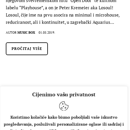
njegovom svevremenskom hitu “Open Door” te kultnom
labelu “Playhouse”, a on je Peter Kremeier aka Losoul!
Losoul, čije ime na prvu asocira na minimal i microhouse,
reduciranost, ali i kontinuitet, u zagrebački Aquarius…
AUTOR
MUSIC BOX
01.05.2019.
PROČITAJ VIŠE
Cijenimo vašu privatnost
Koristimo kolačiće kako bismo poboljšali vaše iskustvo
pregledavanja, posluživali personalizirane oglase ili sadržaj i
O NAMA
IMPRESSUM
UVJETI KORIŠTENJA