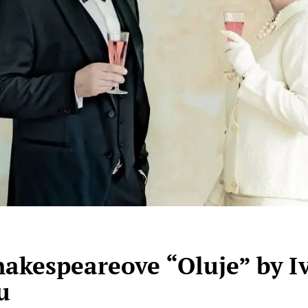
akespeareove “Oluje” by I
u