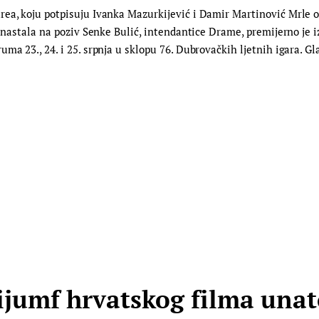
ea, koju potpisuju Ivanka Mazurkijević i Damir Martinović Mrle o
a, nastala na poziv Senke Bulić, intendantice Drame, premijerno je
ma 23., 24. i 25. srpnja u sklopu 76. Dubrovačkih ljetnih igara. Gl
umf hrvatskog filma unato