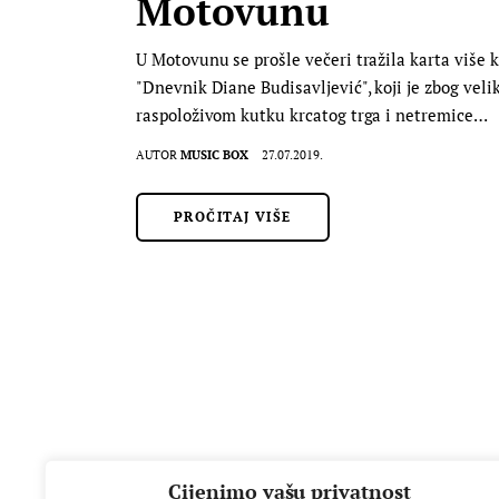
Motovunu
U Motovunu se prošle večeri tražila karta više k
"Dnevnik Diane Budisavljević", koji je zbog veli
raspoloživom kutku krcatog trga i netremice…
AUTOR
MUSIC BOX
27.07.2019.
PROČITAJ VIŠE
Cijenimo vašu privatnost