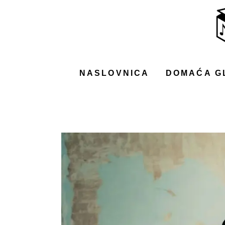
NASLOVNICA
DOMAĆA GLAZBA
STRANA GLAZBA
NASLOVNICA
DOMAĆA G
FILM
MUSIC BOX