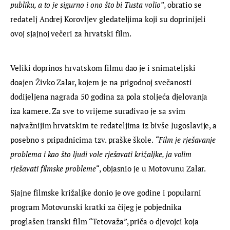
publiku, a to je sigurno i ono što bi Tusta volio”
, obratio se 
redatelj Andrej Korovljev gledateljima koji su doprinijeli 
ovoj sjajnoj večeri za hrvatski film.
Veliki doprinos hrvatskom filmu dao je i snimateljski 
doajen Živko Zalar, kojem je na prigodnoj svečanosti 
dodijeljena nagrada 50 godina za pola stoljeća djelovanja 
iza kamere. Za sve to vrijeme surađivao je sa svim 
najvažnijim hrvatskim te redateljima iz bivše Jugoslavije, a 
posebno s pripadnicima tzv. praške škole. 
“Film je rješavanje 
problema i kao što ljudi vole rješavati križaljke, ja volim 
rješavati filmske probleme“
, objasnio je u Motovunu Zalar.
Sjajne filmske križaljke donio je ove godine i popularni 
program Motovunski kratki za čijeg je pobjednika 
proglašen iranski film “Tetovaža”, priča o djevojci koja 