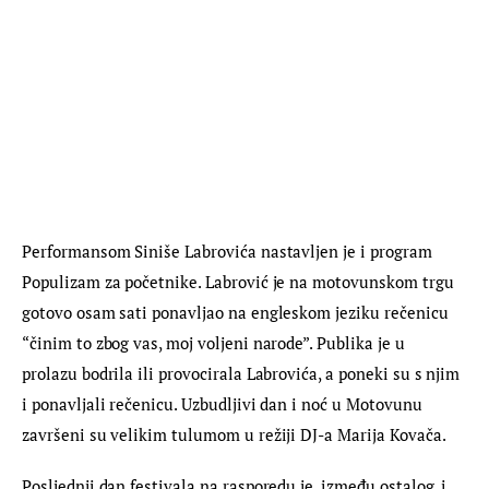
Performansom Siniše Labrovića nastavljen je i program 
Populizam za početnike. Labrović je na motovunskom trgu 
gotovo osam sati ponavljao na engleskom jeziku rečenicu 
“činim to zbog vas, moj voljeni narode”. Publika je u 
prolazu bodrila ili provocirala Labrovića, a poneki su s njim 
i ponavljali rečenicu. Uzbudljivi dan i noć u Motovunu 
završeni su velikim tulumom u režiji DJ-a Marija Kovača.
Posljednji dan festivala na rasporedu je, između ostalog, i 