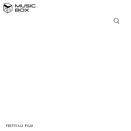
NASLOVNICA
DOMAĆA GLAZBA
STRANA GLAZBA
FILM
MUSIC BOX
FESTIVALI
FILM