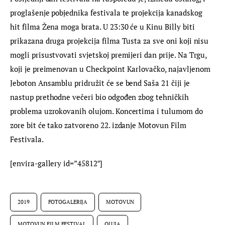
proglašenje pobjednika festivala te projekcija kanadskog 
hit filma Žena moga brata. U 23:30 će u Kinu Billy biti 
prikazana druga projekcija filma Tusta za sve oni koji nisu 
mogli prisustvovati svjetskoj premijeri dan prije. Na Trgu, 
koji je preimenovan u Checkpoint Karlovačko, najavljenom 
Jeboton Ansamblu pridružit će se bend Saša 21 čiji je 
nastup prethodne večeri bio odgođen zbog tehničkih 
problema uzrokovanih olujom. Koncertima i tulumom do 
zore bit će tako zatvoreno 22. izdanje Motovun Film 
Festivala.
[envira-gallery id=”45812″]
2019
FOTOGALERIJA
MOTOVUN
MOTOVUN FILM FESTIVAL
OLUJA