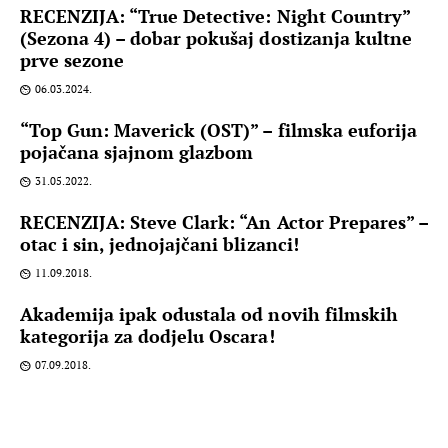
RECENZIJA: “True Detective: Night Country”
(Sezona 4) – dobar pokušaj dostizanja kultne
prve sezone
06.03.2024.
“Top Gun: Maverick (OST)” – filmska euforija
pojačana sjajnom glazbom
31.05.2022.
RECENZIJA: Steve Clark: “An Actor Prepares” –
otac i sin, jednojajčani blizanci!
11.09.2018.
Akademija ipak odustala od novih filmskih
kategorija za dodjelu Oscara!
07.09.2018.