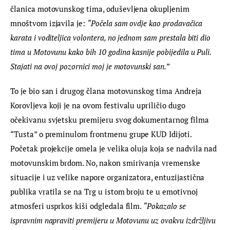
članica motovunskog tima, oduševljena okupljenim 
mnoštvom izjavila je: 
“Počela sam ovdje kao prodavačica 
karata i voditeljica volontera, no jednom sam prestala biti dio 
tima u Motovunu kako bih 10 godina kasnije pobijedila u Puli. 
Stajati na ovoj pozornici moj je motovunski san.”
To je bio san i drugog člana motovunskog tima Andreja 
Korovljeva koji je na ovom festivalu upriličio dugo 
očekivanu svjetsku premijeru svog dokumentarnog filma 
“Tusta” o preminulom frontmenu grupe KUD Idijoti. 
Početak projekcije omela je velika oluja koja se nadvila nad 
motovunskim brdom. No, nakon smirivanja vremenske 
situacije i uz velike napore organizatora, entuzijastična 
publika vratila se na Trg u istom broju te u emotivnoj 
atmosferi usprkos kiši odgledala film. 
“Pokazalo se 
ispravnim napraviti premijeru u Motovunu uz ovakvu izdržljivu 