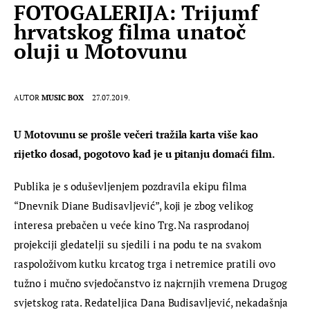
FOTOGALERIJA: Trijumf
hrvatskog filma unatoč
oluji u Motovunu
AUTOR
MUSIC BOX
27.07.2019.
U Motovunu se prošle večeri tražila karta više kao 
rijetko dosad, pogotovo kad je u pitanju domaći film.
Publika je s oduševljenjem pozdravila ekipu filma 
“Dnevnik Diane Budisavljević”, koji je zbog velikog 
interesa prebačen u veće kino Trg. Na rasprodanoj 
projekciji gledatelji su sjedili i na podu te na svakom 
raspoloživom kutku krcatog trga i netremice pratili ovo 
tužno i mučno svjedočanstvo iz najcrnjih vremena Drugog 
svjetskog rata. Redateljica Dana Budisavljević, nekadašnja 