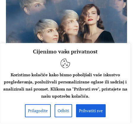
Cijenimo vašu privatnost
Koristimo kolačiće kako bismo poboljšali vaše iskustvo
pregledavanja, posluživali personalizirane oglase ili sadržaj i
analizirali naš promet. Klikom na "Prihvati sve", pristajete na
našu upotrebu kolačića.
DOMAĆA GLAZBA
NAJAVE
Meritas u Petom kupeu
Prilagodite
Odbiti
Prihvatiti sve
koncertno predstavlja kultni
album “Igra” na vinilu!