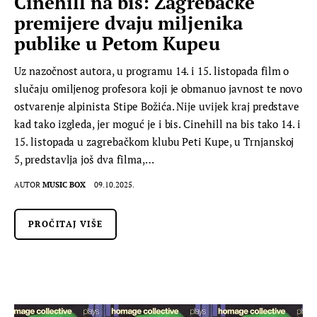
Cinehill na bis: Zagrebačke
premijere dvaju miljenika
publike u Petom Kupeu
Uz nazočnost autora, u programu 14. i 15. listopada film o
slučaju omiljenog profesora koji je obmanuo javnost te novo
ostvarenje alpinista Stipe Božića. Nije uvijek kraj predstave
kad tako izgleda, jer moguć je i bis. Cinehill na bis tako 14. i
15. listopada u zagrebačkom klubu Peti Kupe, u Trnjanskoj
5, predstavlja još dva filma,…
AUTOR
MUSIC BOX
09.10.2025.
PROČITAJ VIŠE