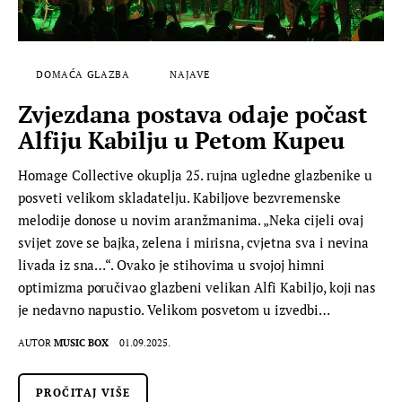
DOMAĆA GLAZBA
NAJAVE
Zvjezdana postava odaje počast
Alfiju Kabilju u Petom Kupeu
Homage Collective okuplja 25. rujna ugledne glazbenike u
posveti velikom skladatelju. Kabiljove bezvremenske
melodije donose u novim aranžmanima. „Neka cijeli ovaj
svijet zove se bajka, zelena i mirisna, cvjetna sva i nevina
livada iz sna…“. Ovako je stihovima u svojoj himni
optimizma poručivao glazbeni velikan Alfi Kabiljo, koji nas
je nedavno napustio. Velikom posvetom u izvedbi…
AUTOR
MUSIC BOX
01.09.2025.
PROČITAJ VIŠE