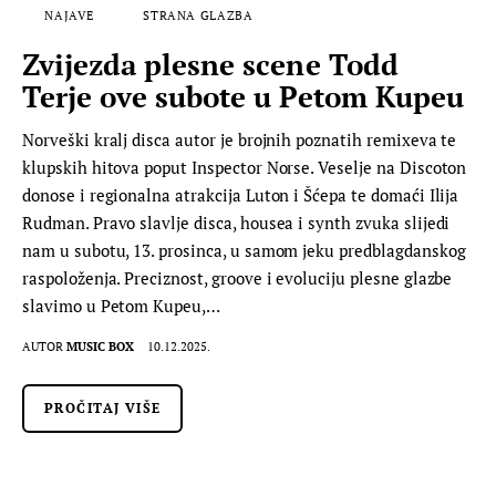
NAJAVE
STRANA GLAZBA
Zvijezda plesne scene Todd
Terje ove subote u Petom Kupeu
Norveški kralj disca autor je brojnih poznatih remixeva te
klupskih hitova poput Inspector Norse. Veselje na Discoton
donose i regionalna atrakcija Luton i Šćepa te domaći Ilija
Rudman. Pravo slavlje disca, housea i synth zvuka slijedi
nam u subotu, 13. prosinca, u samom jeku predblagdanskog
raspoloženja. Preciznost, groove i evoluciju plesne glazbe
slavimo u Petom Kupeu,…
AUTOR
MUSIC BOX
10.12.2025.
PROČITAJ VIŠE