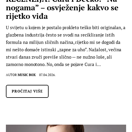
nogama” – osvježenje kakvo se
rijetko viđa
U svijetu u kojem je postalo prokleto teško biti originalan, a
glazbena industrija često se svodi na recikliranje istih
formula na milijun sličnih načina, rijetko mi se dogodi da
mi nešto domaće istinski „zapne za uho“. Nažalost, većina
stvari danas zvuči previše slično — ne nužno loše, ali
zamorno monotono. No, onda se pojave Cura i…
AUTOR
MUSIC BOX
07.04.2026.
PROČITAJ VIŠE