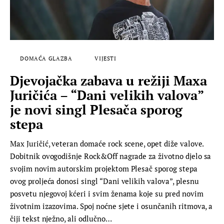
DOMAĆA GLAZBA
VIJESTI
Djevojačka zabava u režiji Maxa
Juričića – “Dani velikih valova”
je novi singl Plesača sporog
stepa
Max Juričić, veteran domaće rock scene, opet diže valove.
Dobitnik ovogodišnje Rock&Off nagrade za životno djelo sa
svojim novim autorskim projektom Plesač sporog stepa
ovog proljeća donosi singl “Dani velikih valova”, plesnu
posvetu njegovoj kćeri i svim ženama koje su pred novim
životnim izazovima. Spoj noćne sjete i osunčanih ritmova, a
čiji tekst nježno, ali odlučno…