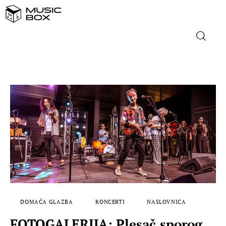
NASLOVNICA
DOMAĆA GLAZBA
STRANA GLAZBA
FILM
MUSIC BOX
DOMAĆA GLAZBA
KONCERTI
NASLOVNICA
FOTOGALERIJA: Plesač sporog