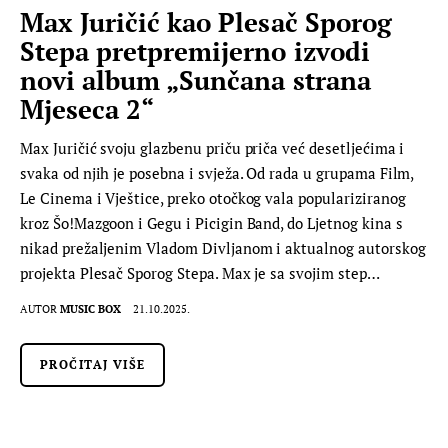
Max Juričić kao Plesač Sporog
Stepa pretpremijerno izvodi
novi album „Sunčana strana
Mjeseca 2“
Max Juričić svoju glazbenu priču priča već desetljećima i
svaka od njih je posebna i svježa. Od rada u grupama Film,
Le Cinema i Vještice, preko otočkog vala populariziranog
kroz Šo!Mazgoon i Gegu i Picigin Band, do Ljetnog kina s
nikad prežaljenim Vladom Divljanom i aktualnog autorskog
projekta Plesač Sporog Stepa. Max je sa svojim step…
AUTOR
MUSIC BOX
21.10.2025.
PROČITAJ VIŠE