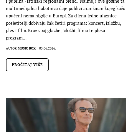
i publika - istinski regionalni brend. Naime, i ove godine ta
multimedijalna hobotnica daje publici aranžman kojeg kažu
upućeni nema nigdje u Europi. Za cijenu jedne ulaznice
posjetitelji dobivaju čak četiri programa: koncert, izložbu,
ples i film. Kroz spoj glazbe, izložbi, filma te plesa
program…
AUTOR
MUSIC BOX
05.06.2026.
PROČITAJ VIŠE