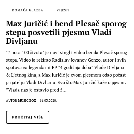
DOMAĆA GLAZBA
VIJESTI
Max Juričić i bend Plesač sporog
stepa posvetili pjesmu Vladi
Divljanu
"7 nota 100 života" je novi singl i video benda Plesač sporog
stepa. Video je režirao Radislav Jovanov Gonzo, autor i svih
spotova za legendarni EP ”4 godišnja doba” Vlade Divljana
& Ljetnog kina, a Max Juričić je ovom pjesmom odao počast
prijatelju Vladi Divljanu. Evo što Max Juričić kaže o pjesmi:
”Vlada nas je ostavio pred 5…
AUTOR
MUSIC BOX
16.03.2020.
PROČITAJ VIŠE