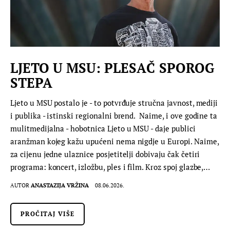
LJETO U MSU: PLESAČ SPOROG
STEPA
Ljeto u MSU postalo je - to potvrđuje stručna javnost, mediji
i publika - istinski regionalni brend. Naime, i ove godine ta
mulitmedijalna - hobotnica Ljeto u MSU - daje publici
aranžman kojeg kažu upućeni nema nigdje u Europi. Naime,
za cijenu jedne ulaznice posjetitelji dobivaju čak četiri
programa: koncert, izložbu, ples i film. Kroz spoj glazbe,…
AUTOR
ANASTAZIJA VRŽINA
08.06.2026.
PROČITAJ VIŠE