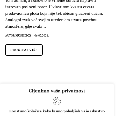
Toni Suman, u izazovno je vrijeme odlučio napraviti
izazovan poslovni potez. U vlastitom kvartu otvara
prodavaonicu ploča koja nije tek običan glazbeni dućan.
Analogni zvuk već svojim uređenjem stvara posebnu
atmosferu, gdje svaki…
AUTOR
MUSIC BOX
06.07.2021.
PROČITAJ VIŠE
Cijenimo vašu privatnost
Koristimo kolačiće kako bismo poboljšali vaše iskustvo