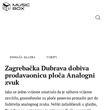
NASLOVNICA
DOMAĆA GLAZBA
DOMAĆA GLAZBA
VIJESTI
STRANA GLAZBA
Zagrebačka Dubrava dobiva
FILM
prodavaonicu ploča Analogni
zvuk
MUSIC BOX
Iako se jedno vrijeme smatralo da je njihovo vrijeme
završilo, gramofonske su ploče ponovno pronašle put do
ljubitelja analognog zvuka. Veliki zaljubljenik u glazbu,