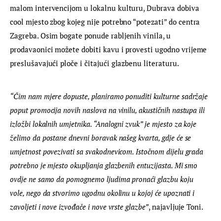
malom intervencijom u lokalnu kulturu, Dubrava dobiva 
cool mjesto zbog kojeg nije potrebno “potezati” do centra 
Zagreba. Osim bogate ponude rabljenih vinila, u 
prodavaonici možete dobiti kavu i provesti ugodno vrijeme 
preslušavajući ploče i čitajući glazbenu literaturu.
“Čim nam mjere dopuste, planiramo ponuditi kulturne sadržaje 
poput promocija novih naslova na vinilu, akustičnih nastupa ili 
izložbi lokalnih umjetnika. “Analogni zvuk” je mjesto za koje 
želimo da postane dnevni boravak našeg kvarta, gdje će se 
umjetnost povezivati sa svakodnevicom. Istočnom dijelu grada 
potrebno je mjesto okupljanja glazbenih entuzijasta. Mi smo 
ovdje ne samo da pomognemo ljudima pronaći glazbu koju 
vole, nego da stvorimo ugodnu okolinu u kojoj će upoznati i 
zavoljeti i nove izvođače i nove vrste glazbe”
, najavljuje Toni.