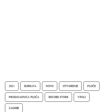
2021
DUBRAVA
NOVO
OTVORENJE
PLOČE
PRODAVAONICA PLOČA
RECORD STORE
VINILI
ZAGREB