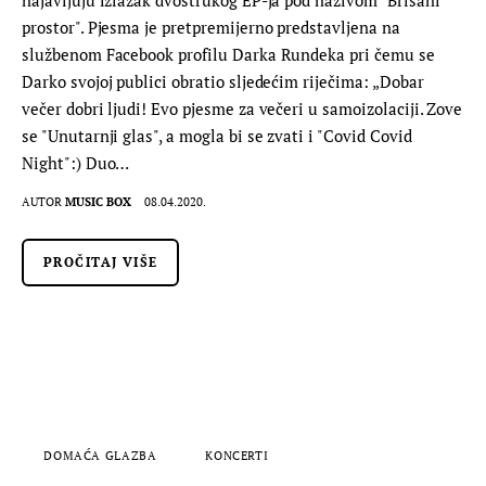
najavljuju izlazak dvostrukog EP-ja pod nazivom "Brisani
prostor". Pjesma je pretpremijerno predstavljena na
službenom Facebook profilu Darka Rundeka pri čemu se
Darko svojoj publici obratio sljedećim riječima: „Dobar
večer dobri ljudi! Evo pjesme za večeri u samoizolaciji. Zove
se "Unutarnji glas", a mogla bi se zvati i "Covid Covid
Night":) Duo…
AUTOR
MUSIC BOX
08.04.2020.
PROČITAJ VIŠE
DOMAĆA GLAZBA
KONCERTI