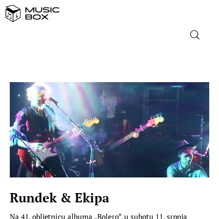
NASLOVNICA
DOMAĆA GLAZBA
STRANA GLAZBA
FILM
MUSIC BOX
Rundek & Ekipa
Na 41. obljetnicu albuma „Bolero“, u subotu 11. srpnja