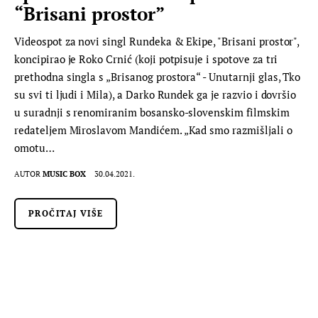
“Brisani prostor”
Videospot za novi singl Rundeka & Ekipe, "Brisani prostor",
koncipirao je Roko Crnić (koji potpisuje i spotove za tri
prethodna singla s „Brisanog prostora“ - Unutarnji glas, Tko
su svi ti ljudi i Mila), a Darko Rundek ga je razvio i dovršio
u suradnji s renomiranim bosansko-slovenskim filmskim
redateljem Miroslavom Mandićem. „Kad smo razmišljali o
omotu…
AUTOR
MUSIC BOX
30.04.2021.
PROČITAJ VIŠE