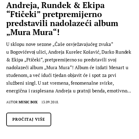
Andreja, Rundek & Ekipa
“Ftičeki” pretpremijerno
predstavili nadolazeći album
„Mura Mura“!
U sklopu nove sezone „Čaše osvježavajućeg zvuka“
u Bogovićevoj ulici, Andreja Kurelec Košavić, Darko Rundek
& Ekipa „Ftičeki“, pretpremijerno su predstavili svoj
nadolazeći album „Mura Mura“! Album će izdati Menart u
studenom, a već idući tjedan objavit će i spot za prvi
službeni singl. U sat vremena, fenomenalne svirke,
energična i rasplesana Andreja u pratnji benda, emotivno…
AUTOR
MUSIC BOX
13.09.2018.
PROČITAJ VIŠE