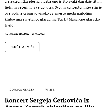
a elektronička plesna glazba ono je što svaki dan daje ritam
ljetnim večerima, sve do jutra. Svojim konceptom Revelin je
ove godine osigurao visoko 22. mjesto među najboljim
klubovima svijeta, po glasačima Top DJ Maga, čije glasačko
tijelo…
AUTOR
MUSIC BOX
28.09.2022.
PROČITAJ VIŠE
DOMAĆA GLAZBA
VIJESTI
Koncert Sergeja Ćetkovića iz
Arene Zagreb objavljen na Blu-