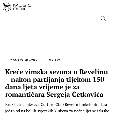
NASLOVNICA
DOMAĆA GLAZBA
DOMAĆA GLAZBA
NAJAVE
STRANA GLAZBA
Kreće zimska sezona u Revelinu
FILM
– nakon partijanja tijekom 150
dana ljeta vrijeme je za
MUSIC BOX
romantičara Sergeja Ćetkovića
Kroz ljetne mjesece Culture Club Revelin funkcionira kao
jedan od najboljih svjetskih klubova za noćne ljetne izlaske,