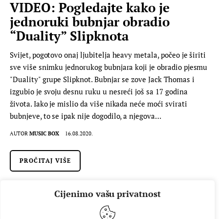
VIDEO: Pogledajte kako je
jednoruki bubnjar obradio
“Duality” Slipknota
Svijet, pogotovo onaj ljubitelja heavy metala, počeo je širiti
sve više snimku jednorukog bubnjara koji je obradio pjesmu
"Duality" grupe Slipknot. Bubnjar se zove Jack Thomas i
izgubio je svoju desnu ruku u nesreći još sa 17 godina
života. Iako je mislio da više nikada neće moći svirati
bubnjeve, to se ipak nije dogodilo, a njegova…
AUTOR
MUSIC BOX
16.08.2020.
PROČITAJ VIŠE
Cijenimo vašu privatnost