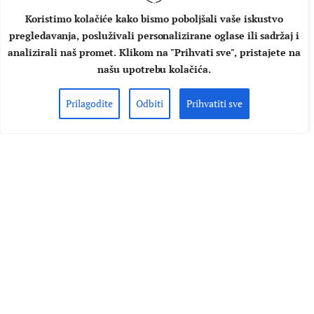
Koristimo kolačiće kako bismo poboljšali vaše iskustvo
pregledavanja, posluživali personalizirane oglase ili sadržaj i
analizirali naš promet. Klikom na "Prihvati sve", pristajete na
našu upotrebu kolačića.
Prilagodite
Odbiti
Prihvatiti sve
STRANA GLAZBA
VIJESTI
Corey Taylor (Slipknot, Stone
Sour) najavio debi solo album s
dva singla
Corey Taylor, frontmen sastava Slipknot i Stone Sour,
najavio je izlazak debi solo albuma "CMFT" te izbacio prva
dva najavna singl "CMFT Must Be Stopped" i "Black Eyes
Blue". Pjesme su stilski potpuno različita jedno od drugog.