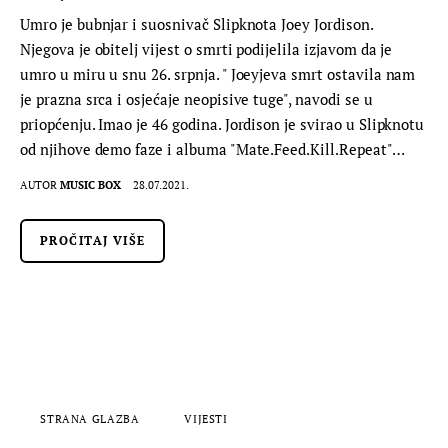
Umro je bubnjar i suosnivač Slipknota Joey Jordison.
Njegova je obitelj vijest o smrti podijelila izjavom da je
umro u miru u snu 26. srpnja. " Joeyjeva smrt ostavila nam
je prazna srca i osjećaje neopisive tuge", navodi se u
priopćenju. Imao je 46 godina. Jordison je svirao u Slipknotu
od njihove demo faze i albuma "Mate.Feed.Kill.Repeat"…
AUTOR
MUSIC BOX
28.07.2021.
PROČITAJ VIŠE
STRANA GLAZBA
VIJESTI