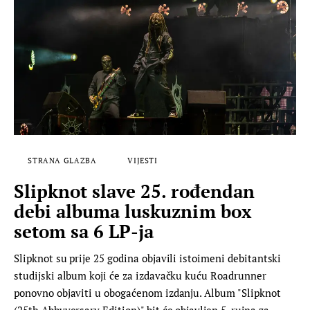
STRANA GLAZBA
VIJESTI
Slipknot slave 25. rođendan
debi albuma luskuznim box
setom sa 6 LP-ja
Slipknot su prije 25 godina objavili istoimeni debitantski
studijski album koji će za izdavačku kuću Roadrunner
ponovno objaviti u obogaćenom izdanju. Album "Slipknot
(25th Abbyversary Edition)" bit će objavljen 5. rujna za