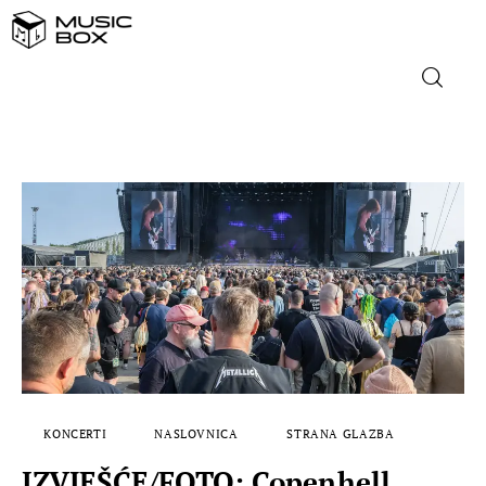
NASLOVNICA
DOMAĆA GLAZBA
STRANA GLAZBA
FILM
MUSIC BOX
KONCERTI
NASLOVNICA
STRANA GLAZBA
IZVJEŠĆE/FOTO: Copenhell