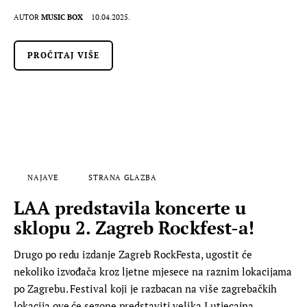
AUTOR
MUSIC BOX
10.04.2025.
PROČITAJ VIŠE
NAJAVE
STRANA GLAZBA
LAA predstavila koncerte u
sklopu 2. Zagreb Rockfest-a!
Drugo po redu izdanje Zagreb RockFesta, ugostit će
nekoliko izvođača kroz ljetne mjesece na raznim lokacijama
po Zagrebu. Festival koji je razbacan na više zagrebačkih
lokacija ove će sezone predstaviti velika I utjecajna