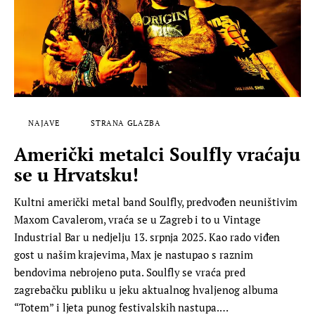
NAJAVE
STRANA GLAZBA
Američki metalci Soulfly vraćaju
se u Hrvatsku!
Kultni američki metal band Soulfly, predvođen neuništivim
Maxom Cavalerom, vraća se u Zagreb i to u Vintage
Industrial Bar u nedjelju 13. srpnja 2025. Kao rado viđen
gost u našim krajevima, Max je nastupao s raznim
bendovima nebrojeno puta. Soulfly se vraća pred
zagrebačku publiku u jeku aktualnog hvaljenog albuma
“Totem” i ljeta punog festivalskih nastupa.…