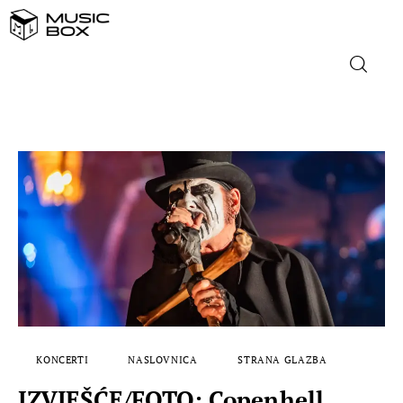
NASLOVNICA
DOMAĆA GLAZBA
STRANA GLAZBA
FILM
MUSIC BOX
KONCERTI
NASLOVNICA
STRANA GLAZBA
IZVJEŠĆE/FOTO: Copenhell