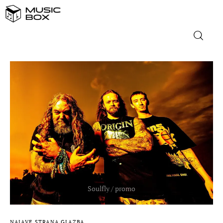
NASLOVNICA
DOMAĆA GLAZBA
STRANA GLAZBA
FILM
MUSIC BOX
NAJAVE
STRANA GLAZBA