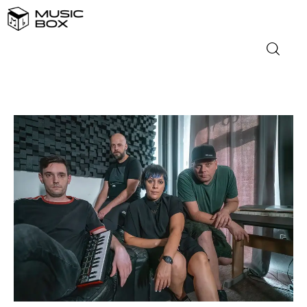
NASLOVNICA
DOMAĆA GLAZBA
STRANA GLAZBA
FILM
MUSIC BOX