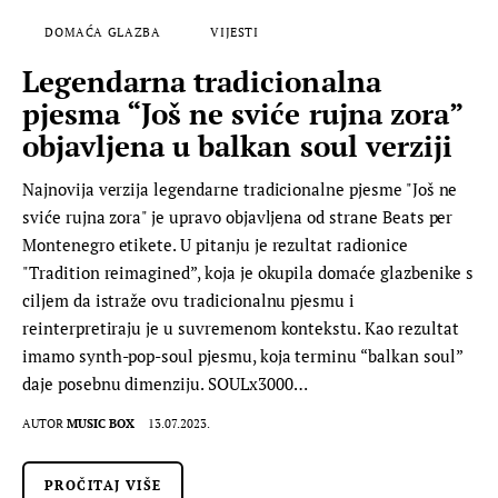
DOMAĆA GLAZBA
VIJESTI
Legendarna tradicionalna
pjesma “Još ne sviće rujna zora”
objavljena u balkan soul verziji
Najnovija verzija legendarne tradicionalne pjesme "Još ne
sviće rujna zora" je upravo objavljena od strane Beats per
Montenegro etikete. U pitanju je rezultat radionice
"Tradition reimagined”, koja je okupila domaće glazbenike s
ciljem da istraže ovu tradicionalnu pjesmu i
reinterpretiraju je u suvremenom kontekstu. Kao rezultat
imamo synth-pop-soul pjesmu, koja terminu “balkan soul”
daje posebnu dimenziju. SOULx3000…
AUTOR
MUSIC BOX
13.07.2023.
PROČITAJ VIŠE