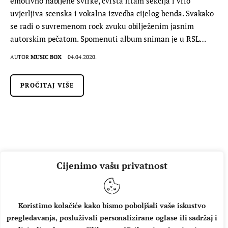
emotivno nabijene svirke, čvrsta ritam sekcija i vrlo
uvjerljiva scenska i vokalna izvedba cijelog benda. Svakako
se radi o suvremenom rock zvuku obilježenim jasnim
autorskim pečatom. Spomenuti album sniman je u RSL…
AUTOR
MUSIC BOX
04.04.2020.
PROČITAJ VIŠE
Cijenimo vašu privatnost
Koristimo kolačiće kako bismo poboljšali vaše iskustvo
pregledavanja, posluživali personalizirane oglase ili sadržaj i
O NAMA
IMPRESSUM
UVJETI KORIŠTENJA