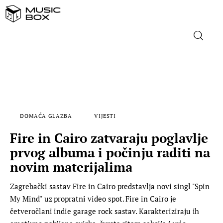
NASLOVNICA
DOMAĆA GLAZBA
DOMAĆA GLAZBA
VIJESTI
STRANA GLAZBA
Fire in Cairo zatvaraju poglavlje
FILM
prvog albuma i počinju raditi na
novim materijalima
MUSIC BOX
Zagrebački sastav Fire in Cairo predstavlja novi singl "Spin
My Mind" uz propratni video spot. Fire in Cairo je
četveročlani indie garage rock sastav. Karakteriziraju ih