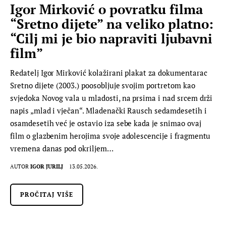
Igor Mirković o povratku filma
“Sretno dijete” na veliko platno:
“Cilj mi je bio napraviti ljubavni
film”
Redatelj Igor Mirković kolažirani plakat za dokumentarac
Sretno dijete (2003.) poosobljuje svojim portretom kao
svjedoka Novog vala u mladosti, na prsima i nad srcem drži
napis „mlad i vječan“. Mladenački Rausch sedamdesetih i
osamdesetih već je ostavio iza sebe kada je snimao ovaj
film o glazbenim herojima svoje adolescencije i fragmentu
vremena danas pod okriljem…
AUTOR
IGOR JURILJ
13.05.2026.
PROČITAJ VIŠE