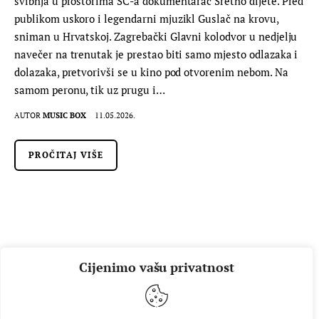
svibnja u prostorima SC-a dokumentarac Sretno dijete. Pred
publikom uskoro i legendarni mjuzikl Guslač na krovu,
sniman u Hrvatskoj. Zagrebački Glavni kolodvor u nedjelju
navečer na trenutak je prestao biti samo mjesto odlazaka i
dolazaka, pretvorivši se u kino pod otvorenim nebom. Na
samom peronu, tik uz prugu i…
AUTOR
MUSIC BOX
11.05.2026.
PROČITAJ VIŠE
Cijenimo vašu privatnost