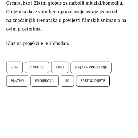
Oscara, kao i Zlatni globus za najbolji mjuzikl/komediju. 
Činjenica da je snimljen upravo ovdje ostaje jedan od 
najznačajnijih trenutaka u povijesti filmskih snimanja na 
ovim prostorima.
Ulaz na projekcije je slobodan.
2026
CINEHILL
KINO
NAJAVA PROJEKCIJE
PLATNO
PROJEKCIJA
SC
SRETNO DIJETE