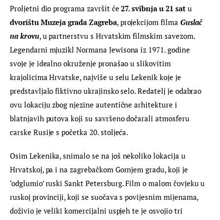
Proljetni dio programa završit će 
27. svibnja u 21 sat
 u 
dvorištu Muzeja grada Zagreba
, projekcijom filma 
Guslač 
na krovu
, u partnerstvu s Hrvatskim filmskim savezom. 
Legendarni mjuzikl Normana Jewisona iz 1971. godine 
svoje je idealno okruženje pronašao u slikovitim 
krajolicima Hrvatske, najviše u selu Lekenik koje je 
predstavljalo fiktivno ukrajinsko selo. Redatelj je odabrao 
ovu lokaciju zbog njezine autentične arhitekture i 
blatnjavih putova koji su savršeno dočarali atmosferu 
carske Rusije s početka 20. stoljeća.
Osim Lekenika, snimalo se na još nekoliko lokacija u 
Hrvatskoj, pa i na zagrebačkom Gornjem gradu, koji je 
‘odglumio’ ruski Sankt Petersburg. Film o malom čovjeku u 
ruskoj provinciji, koji se suočava s povijesnim mijenama, 
doživio je veliki komercijalni uspjeh te je osvojio tri 