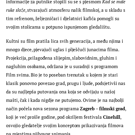
informacije za putnike stopili su se s pjesmom 
Kad se male 
ruke slože
, stvarajući atmosferu nalik filmskoj, a u skladu s 
tim refrenom, željezničari i djelatnici kafića pomogli su 
svojim stolicama u potpuno ispunjenom gledalištu.
Kultni su film pratila lica svih generacija, a među njima i 
mnogo djece, pjevajući uglas i plješčući junacima filma. 
Projekcija, prilagođena slijepim, slabovidnim, gluhim i 
nagluhim osobama, održana je u suradnji s programom 
Film svima. Bio je to poseban trenutak u kojem je stari 
klasik ponovno povezao grad, prugu i ljude, podsjetivši nas 
da su najljepša putovanja ona koja se odvijaju u našoj 
mašti, čak i kada nigdje ne putujemo. Ovime je na najbolji 
način počela nova sezona programa 
Zagreb – filmski grad
, 
koji je već prošle godine, pod okriljem festivala 
Cinehill
, 
osvojio gledatelje svojim konceptom prikazivanja filmova 
na mjestima njihovog snimanja.