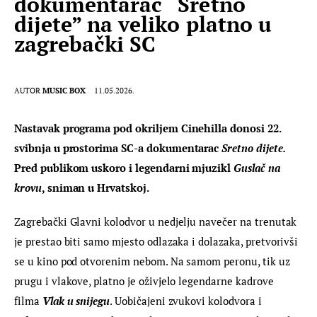
dokumentarac “Sretno
dijete” na veliko platno u
zagrebački SC
AUTOR
MUSIC BOX
11.05.2026.
Nastavak programa pod okriljem Cinehilla donosi 22. 
svibnja u prostorima SC-a dokumentarac 
Sretno dijete. 
Pred publikom uskoro i legendarni mjuzikl 
Guslač na 
krovu
, sniman u Hrvatskoj.
Zagrebački Glavni kolodvor u nedjelju navečer na trenutak 
je prestao biti samo mjesto odlazaka i dolazaka, pretvorivši 
se u kino pod otvorenim nebom. Na samom peronu, tik uz 
prugu i vlakove, platno je oživjelo legendarne kadrove 
filma 
Vlak u snijegu
. Uobičajeni zvukovi kolodvora i 