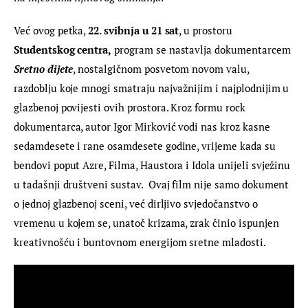
Već ovog petka, 
22. svibnja u 21 sat
, u prostoru 
Studentskog centra,
 program se nastavlja dokumentarcem 
Sretno dijete
, nostalgičnom posvetom novom valu, 
razdoblju koje mnogi smatraju najvažnijim i najplodnijim u 
glazbenoj povijesti ovih prostora. Kroz formu rock 
dokumentarca, autor Igor Mirković vodi nas kroz kasne 
sedamdesete i rane osamdesete godine, vrijeme kada su 
bendovi poput Azre, Filma, Haustora i Idola unijeli svježinu 
u tadašnji društveni sustav.  Ovaj film nije samo dokument 
o jednoj glazbenoj sceni, već dirljivo svjedočanstvo o 
vremenu u kojem se, unatoč krizama, zrak činio ispunjen 
kreativnošću i buntovnom energijom sretne mladosti.