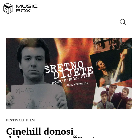
NASLOVNICA
DOMAĆA GLAZBA
STRANA GLAZBA
FILM
MUSIC BOX
FESTIVALI
FILM
Cinehill donosi