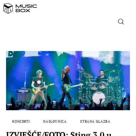
NASLOVNICA
DOMAĆA GLAZBA
STRANA GLAZBA
FILM
MUSIC BOX
KONCERTI
NASLOVNICA
STRANA GLAZBA
IZVJEŠĆE/FOTO: Sting 3.0 u