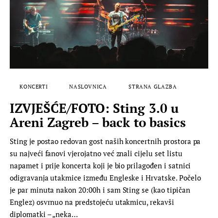
KONCERTI
NASLOVNICA
STRANA GLAZBA
IZVJEŠĆE/FOTO: Sting 3.0 u
Areni Zagreb – back to basics
Sting je postao redovan gost naših koncertnih prostora pa
su najveći fanovi vjerojatno već znali cijelu set listu
napamet i prije koncerta koji je bio prilagođen i satnici
odigravanja utakmice između Engleske i Hrvatske. Počelo
je par minuta nakon 20:00h i sam Sting se (kao tipičan
Englez) osvrnuo na predstojeću utakmicu, rekavši
diplomatki – „neka…