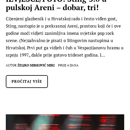
pulskoj Areni – dobar, tri!
Cijenjeni glazbenik i u Hrvatskoj rado i često viđen gost,
Sting, nastupio je u prekrasnoj Areni, prostoru koji će i ove
godine moći vidjeti zanimljiva imena svjetske pop rock
scene. (Ne)zahvalno je pisati o Stingovim nastupima u
Hrvatskoj. Prvi put ga vidjeh i čuh u Vespazijanovu hramu u
srpnju 1997., dakle prije gotovo trideset godina. I…
AUTOR
ŽELJKO MIRKOVIĆ MIKI
PRIJE 4 DANA
PROČITAJ VIŠE