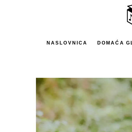
NASLOVNICA
DOMAĆA GLAZBA
STRANA GLAZBA
NASLOVNICA
DOMAĆA G
FILM
MUSIC BOX