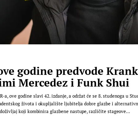
ove godine predvode Krankš
imi Mercedez i Funk Shui
ER-a, ove godine slavi 42. izdanje, a održat će se 8. studenoga u 
udentskog života i okupljalište ljubitelja dobre glazbe i alternati
i doživljaj koji kombinira glazbene nastupe, različite stageove…