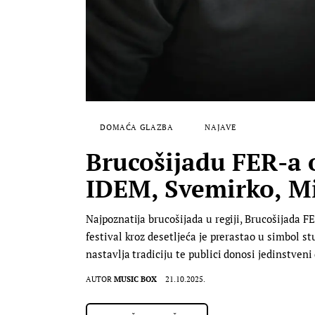
DOMAĆA GLAZBA
NAJAVE
Brucošijadu FER-a 
IDEM, Svemirko, M
Najpoznatija brucošijada u regiji, Brucošijada F
festival kroz desetljeća je prerastao u simbol st
nastavlja tradiciju te publici donosi jedinstven
AUTOR
MUSIC BOX
21.10.2025.