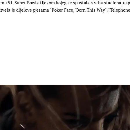
nu 51. Super Bowla tijekom kojeg se spuštala s vrha stadiona, usp
Izvela je dijelove pjesama "Poker Face, "Born This Way", "Telephone,