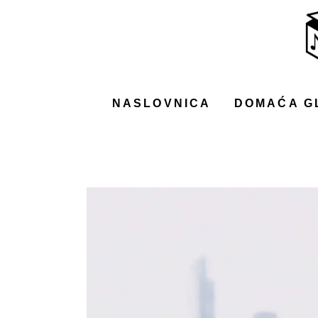
NASLOVNICA
DOMAĆA GLAZBA
STRANA GLAZBA
NASLOVNICA
DOMAĆA G
FILM
MUSIC BOX