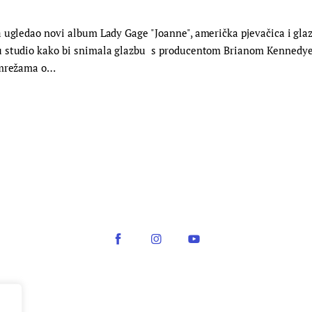
 ugledao novi album Lady Gage "Joanne", američka pjevačica i glazb
 u studio kako bi snimala glazbu s producentom Brianom Kennedy
m mrežama o…