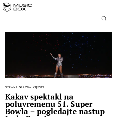
NASLOVNICA
DOMAĆA GLAZBA
STRANA GLAZBA
FILM
STRANA GLAZBA
VIJESTI
MUSIC BOX
Kakav spektakl na
poluvremenu 51. Super
Bowla – pogledajte nastup