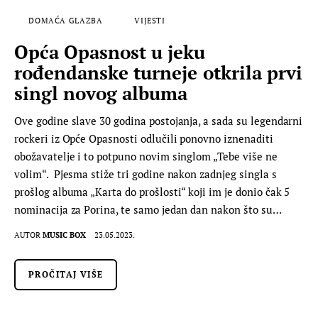
DOMAĆA GLAZBA
VIJESTI
Opća Opasnost u jeku
rođendanske turneje otkrila prvi
singl novog albuma
Ove godine slave 30 godina postojanja, a sada su legendarni
rockeri iz Opće Opasnosti odlučili ponovno iznenaditi
obožavatelje i to potpuno novim singlom „Tebe više ne
volim“. Pjesma stiže tri godine nakon zadnjeg singla s
prošlog albuma „Karta do prošlosti“ koji im je donio čak 5
nominacija za Porina, te samo jedan dan nakon što su…
AUTOR
MUSIC BOX
23.05.2023.
PROČITAJ VIŠE