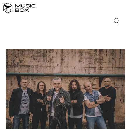
NASLOVNICA
DOMAĆA GLAZBA
STRANA GLAZBA
FILM
MUSIC BOX