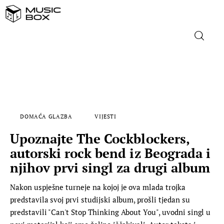
NASLOVNICA
DOMAĆA GLAZBA
DOMAĆA GLAZBA
VIJESTI
STRANA GLAZBA
Upoznajte The Cockblockers,
FILM
autorski rock bend iz Beograda i
njihov prvi singl za drugi album
MUSIC BOX
Nakon uspješne turneje na kojoj je ova mlada trojka
predstavila svoj prvi studijski album, prošli tjedan su
predstavili "Can't Stop Thinking About You", uvodni singl u