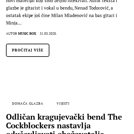
novi materijal koji smo željno iščekivali. Autor teksta i
glazbe je gitarist i vokal u bendu, Nenad Todorović, a
ostatak ekipe još čine Milan Mladenović na bas gitari i
Minja…
AUTOR
MUSIC BOX
31.03.2020.
PROČITAJ VIŠE
DOMAĆA GLAZBA
VIJESTI
Odličan kragujevački bend The
Cockblockers nastavlja
oduševljavati obožavatelje