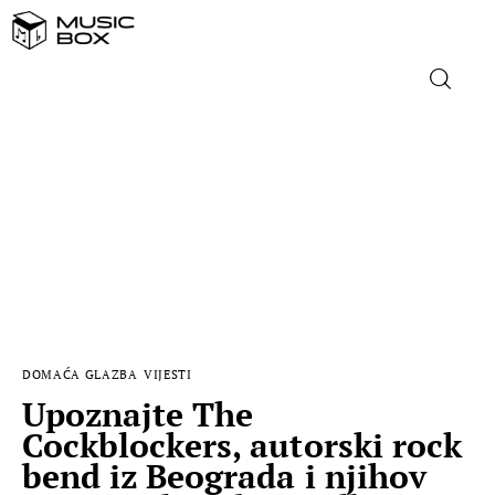
NASLOVNICA
DOMAĆA GLAZBA
STRANA GLAZBA
FILM
DOMAĆA GLAZBA
VIJESTI
MUSIC BOX
Upoznajte The
Cockblockers, autorski rock
bend iz Beograda i njihov