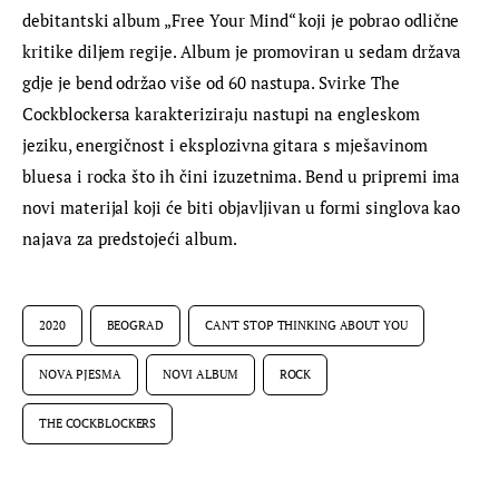
debitantski album „Free Your Mind“ koji je pobrao odlične 
kritike diljem regije. Album je promoviran u sedam država 
gdje je bend održao više od 60 nastupa. Svirke The 
Cockblockersa karakteriziraju nastupi na engleskom 
jeziku, energičnost i eksplozivna gitara s mješavinom 
bluesa i rocka što ih čini izuzetnima. Bend u pripremi ima 
novi materijal koji će biti objavljivan u formi singlova kao 
najava za predstojeći album.
2020
BEOGRAD
CAN'T STOP THINKING ABOUT YOU
NOVA PJESMA
NOVI ALBUM
ROCK
THE COCKBLOCKERS