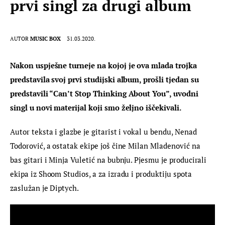
prvi singl za drugi album
AUTOR
MUSIC BOX
31.03.2020.
Nakon uspješne turneje na kojoj je ova mlada trojka 
predstavila svoj prvi studijski album, prošli tjedan su 
predstavili “Can’t Stop Thinking About You”, uvodni 
singl u novi materijal koji smo željno iščekivali.
Autor teksta i glazbe je gitarist i vokal u bendu, Nenad 
Todorović, a ostatak ekipe još čine Milan Mladenović na 
bas gitari i Minja Vuletić na bubnju. Pjesmu je producirali 
ekipa iz Shoom Studios, a za izradu i produktiju spota 
zaslužan je Diptych.