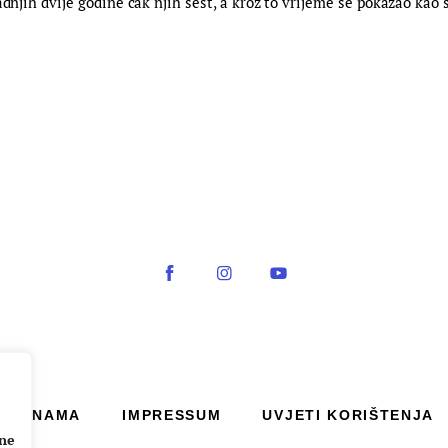
adnjih dvije godine čak njih šest, a kroz to vrijeme se pokazao kao 
O NAMA
IMPRESSUM
UVJETI KORIŠTENJA
ane