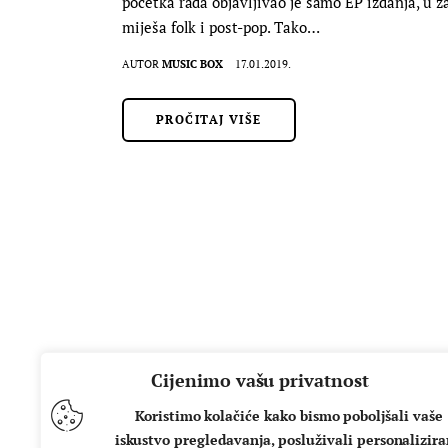
početka rada objavljivao je samo EP izdanja, u z
miješa folk i post-pop. Tako…
AUTOR
MUSIC BOX
17.01.2019.
PROČITAJ VIŠE
Cijenimo vašu privatnost
Koristimo kolačiće kako bismo poboljšali vaše
iskustvo pregledavanja, posluživali personalizir