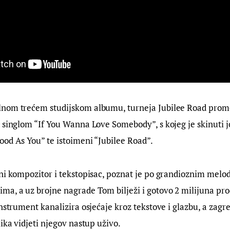
nom trećem studijskom albumu, turneja Jubilee Road promo
 singlom “If You Wanna Love Somebody”, s kojeg je skinuti još
od As You” te istoimeni “Jubilee Road”.
ni kompozitor i tekstopisac, poznat je po grandioznim melod
a, a uz brojne nagrade Tom bilježi i gotovo 2 milijuna pro
instrument kanalizira osjećaje kroz tekstove i glazbu, a zagre
lika vidjeti njegov nastup uživo.