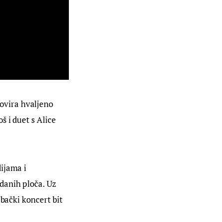
vira hvaljeno 
 i duet s Alice 
ijama i 
danih ploča. Uz 
bački koncert bit 