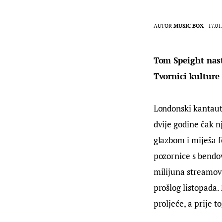
AUTOR
MUSIC BOX
17.01
Tom Speight nast
Tvornici kulture 
Londonski kantauto
dvije godine čak nj
glazbom i miješa fo
pozornice s bendov
milijuna streamova
prošlog listopada. 
proljeće, a prije 