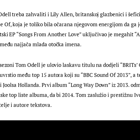
ll treba zahvaliti i Lily Allen, britanskoj glazbenici i šefi
 Of, koja je toliko bila očarana njegovom energijom da ga 
tski EP “Songs From Another Love” uključivao je megahit “A
o među najjača mlada otočka imena.
sezoni Tom Odell je ulovio laskavu titulu na dodjeli “BRITs’ C
uvrstio među top 15 autora koji su “BBC Sound Of 2013”, a tel
ji Joolsa Hollanda. Prvi album “Long Way Down” iz 2013. odm
ske top liste albuma, da bi 2014. Tom zaslužio i prestižnu Iv
elje i autore tekstova.