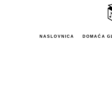
NASLOVNICA
DOMAĆA GLAZBA
STRANA GLAZBA
NASLOVNICA
DOMAĆA G
FILM
MUSIC BOX