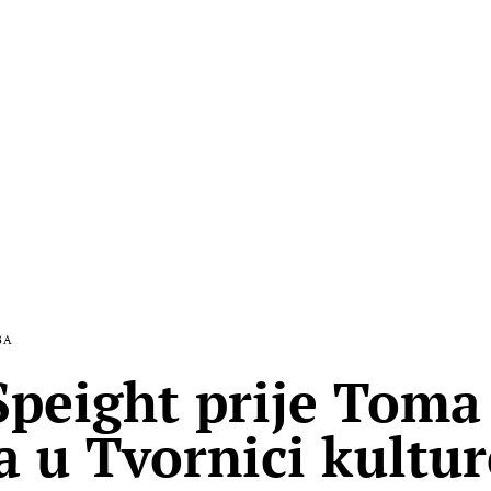
BA
peight prije Toma
a u Tvornici kultur