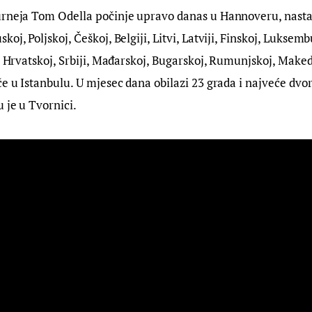
rneja Tom Odella počinje upravo danas u Hannoveru, nastavl
oj, Poljskoj, Češkoj, Belgiji, Litvi, Latviji, Finskoj, Luksembu
i, Hrvatskoj, Srbiji, Mađarskoj, Bugarskoj, Rumunjskoj, Makedo
če u Istanbulu. U mjesec dana obilazi 23 grada i najveće dvo
 je u Tvornici.