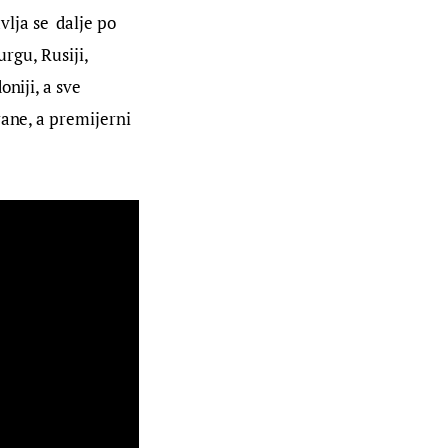
ja se  dalje po 
rgu, Rusiji, 
niji, a sve 
rane, a premijerni 