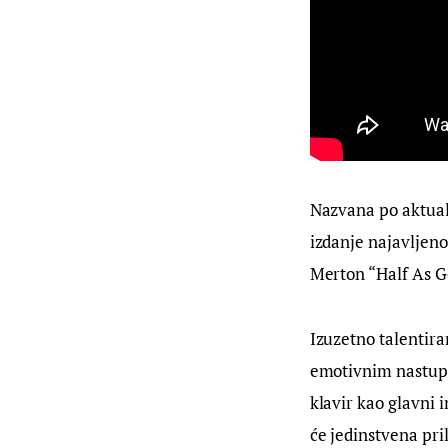
Nazvana po aktual
izdanje najavljeno
Merton “Half As Go
Izuzetno talentira
emotivnim nastupim
klavir kao glavni 
će jedinstvena pri