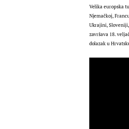
Velika europska tu
Njemačkoj, Francusk
Ukrajini, Slovenij
završava 18. velja
dolazak u Hrvatsku