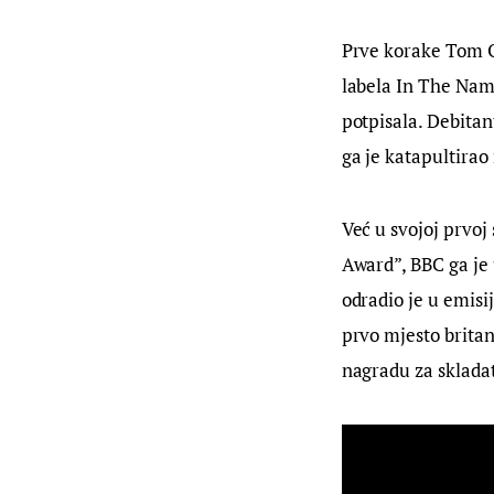
Prve korake Tom Ode
labela In The Name
potpisala. Debitan
ga je katapultira
Već u svojoj prvoj 
Award”, BBC ga je 
odradio je u emisi
prvo mjesto britan
nagradu za skladat