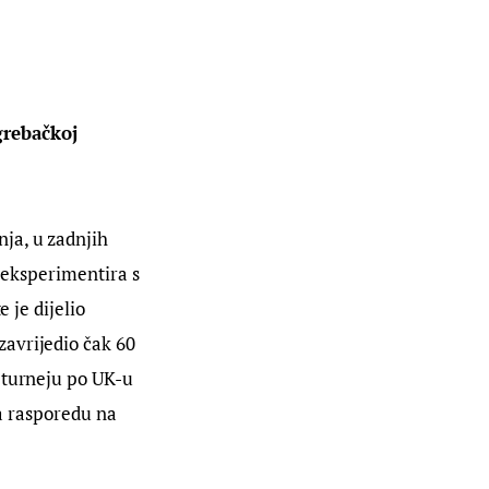
rebačkoj 
ja, u zadnjih 
i eksperimentira s 
 je dijelio 
avrijedio čak 60 
 turneju po UK-u 
na rasporedu na 