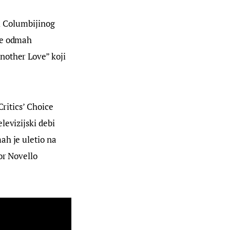
ci Columbijinog 
je odmah 
nother Love” koji 
ritics’ Choice 
evizijski debi 
ah je uletio na 
or Novello 