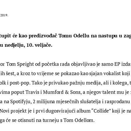
.2019.
upit će kao predizvođač Tomu Odellu na nastupu u zag
u nedjelju, 10. veljače.
r Tom Speight od početka rada objavljivao je samo EP izdan
ih šest, a kroz to vrijeme se pokazao kao sjajan vokalist koj
lk i post-pop. Tako je privukao pažnju medija, ali i kolega, te
ima poput Travis i Mumford & Sons, a njegov talent mu je z
 na Spotifyju, 2 milijuna mjesečnih slušatelja i rasprodanu
Novi projekt je i prvi dugosvirajući album “Collide” koji je 
toga će se otisnuti na turneju s Tom Odellom.