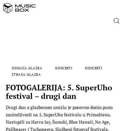
NASLOVNICA
DOMAĆA GLAZBA
DOMAĆA GLAZBA
KONCERTI
KONCERTI
STRANA GLAZBA
STRANA GLAZBA
FOTOGALERIJA: 5. SuperUho
FILM
festival – drugi dan
MUSIC BOX
Drugi dan u glazbenom smislu je ponovno donio puno
zanimljivosti na 5. SuperUho festivalu u Primoštenu.
Nastupili su Harvo Jay, Šumski, Blue Hawaii, No Age,
Pallbearer i Turbonegro. Službeni fotograf festivala,