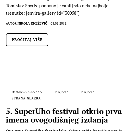
Tomislav Sporiš, ponovno je zabilježio neke najbolje
trenutke: [envira-gallery id="30058"]
AUTOR
NIKOLA KNEŽEVIĆ
08.08.2018.
PROČITAJ VIŠE
DOMAĆA GLAZBA
NAJAVE
NAJAVE
STRANA GLAZBA
5. SuperUho festival otkrio prva
imena ovogodišnjeg izdanja
Ova prva SuperUho festivalska objava stiže kasnije nego je