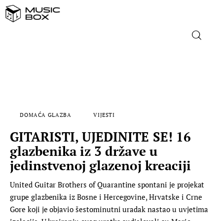
NASLOVNICA
DOMAĆA GLAZBA
DOMAĆA GLAZBA
VIJESTI
STRANA GLAZBA
GITARISTI, UJEDINITE SE! 16
FILM
glazbenika iz 3 države u
jedinstvenoj glazenoj kreaciji
MUSIC BOX
United Guitar Brothers of Quarantine spontani je projekat
grupe glazbenika iz Bosne i Hercegovine, Hrvatske i Crne
Gore koji je objavio šestominutni uradak nastao u uvjetima