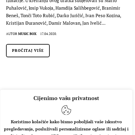
izolacije. U kreiranju ovog uratka sudjelovali su Mario
Puhalović, Josip Vukoja, Hamdija Salihbegović, Branimir
Beneš, Tonči Toto Rubić, Darko Juričić, Ivan Peso Kozina,
Kristijan Đuranović, Damir Malovan, Jan Ivelić…
AUTOR
MUSIC BOX
17.04.2020.
PROČITAJ VIŠE
Cijenimo vašu privatnost
Koristimo kolačiće kako bismo poboljšali vaše iskustvo
pregledavanja, posluživali personalizirane oglase ili sadržaj i
O NAMA
IMPRESSUM
UVJETI KORIŠTENJA