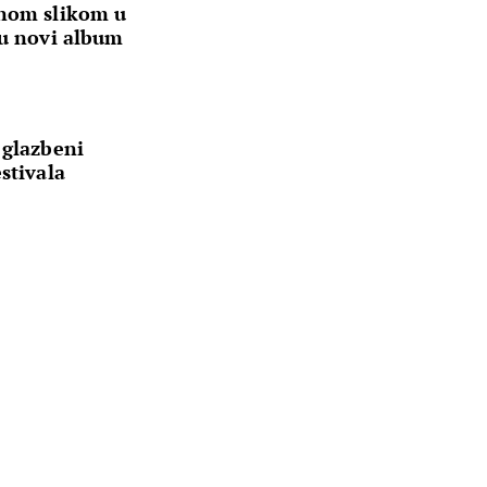
čnom slikom u
ju novi album
 glazbeni
stivala