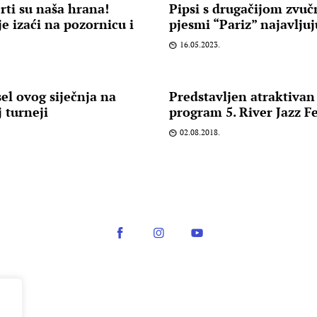
ti su naša hrana!
Pipsi s drugačijom zvu
e izaći na pozornicu i
pjesmi “Pariz” najavlju
16.05.2023.
l ovog siječnja na
Predstavljen atraktivan
 turneji
program 5. River Jazz Fe
02.08.2018.