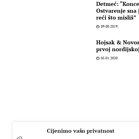
Detmeć: “Koncer
Ostvarenje sna j
reći što misliš”
09.08.2019.
Hojsak & Novose
prvoj nordijskoj
05.01.2020.
Cijenimo vašu privatnost