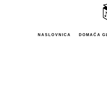
NASLOVNICA
DOMAĆA GLAZBA
STRANA GLAZBA
NASLOVNICA
DOMAĆA G
FILM
MUSIC BOX