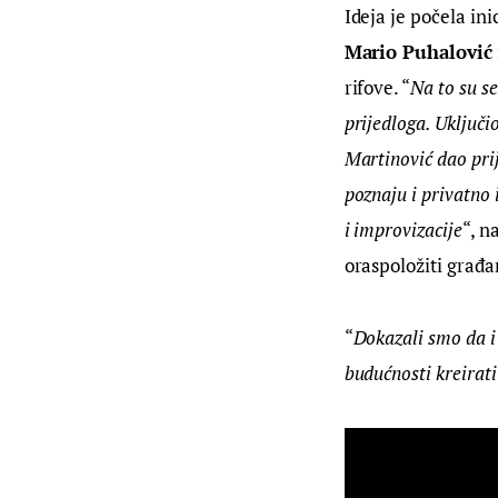
Ideja je počela ini
Mario Puhalović
rifove. “
Na to su se
prijedloga. Uključi
Martinović dao prije
poznaju i privatno 
i improvizacije
“, n
oraspoložiti građan
“
Dokazali smo da i
budućnosti kreirati