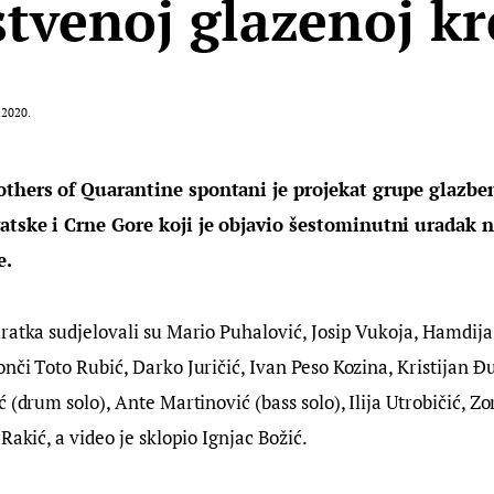
stvenoj glazenoj kr
.2020.
others of Quarantine spontani je projekat grupe glazben
atske i Crne Gore koji je objavio šestominutni uradak n
. 
ratka sudjelovali su Mario Puhalović, Josip Vukoja, Hamdija
nči Toto Rubić, Darko Juričić, Ivan Peso Kozina, Kristijan Đ
 (drum solo), Ante Martinović (bass solo), Ilija Utrobičić, Z
Rakić, a video je sklopio Ignjac Božić.