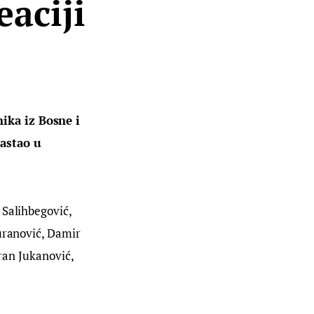
eaciji
ika iz Bosne i 
astao u 
 Salihbegović, 
uranović, Damir 
oran Jukanović, 