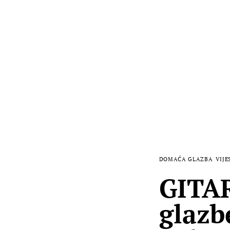
DOMAĆA GLAZBA
VIJE
GITAR
glazb