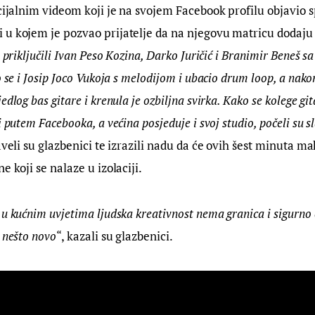
cijalnim videom koji je na svojem Facebook profilu objavio spl
 i u kojem je pozvao prijatelje da na njegovu matricu dodaju 
 priključili Ivan Peso Kozina, Darko Juričić i Branimir Beneš sa
o se i Josip Joco Vukoja s melodijom i ubacio drum loop, a nako
dlog bas gitare i krenula je ozbiljna svirka. Kako se kolege gita
i putem Facebooka, a većina posjeduje i svoj studio, počeli su sl
aveli su glazbenici te izrazili nadu da će ovih šest minuta m
e koji se nalaze u izolaciji.
 u kućnim uvjetima ljudska kreativnost nema granica i sigurno 
 nešto novo
“, kazali su glazbenici.