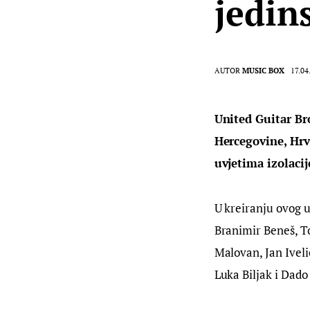
jedin
AUTOR
MUSIC BOX
17.04
United Guitar Br
Hercegovine, Hrv
uvjetima izolacije
U kreiranju ovog u
Branimir Beneš, To
Malovan, Jan Ivelić
Luka Biljak i Dado 