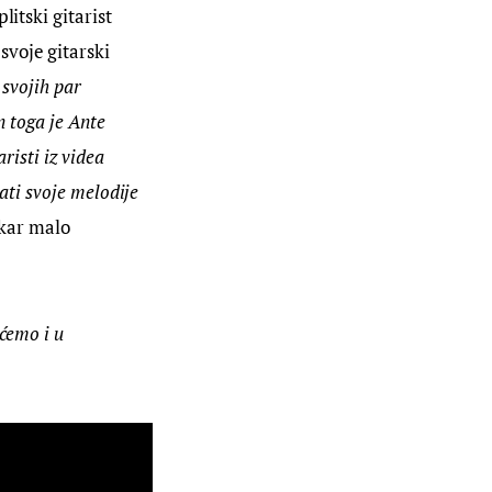
itski gitarist 
svoje gitarski 
 svojih par 
n toga je Ante 
risti iz videa 
ati svoje melodije 
akar malo 
ćemo i u 