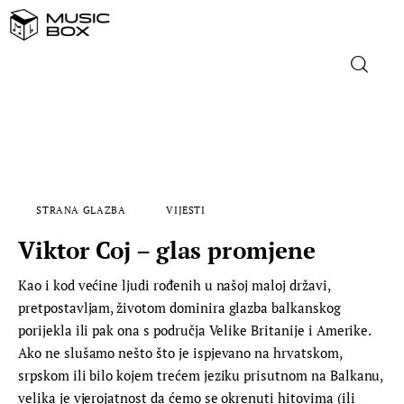
NASLOVNICA
DOMAĆA GLAZBA
STRANA GLAZBA
VIJESTI
STRANA GLAZBA
Viktor Coj – glas promjene
FILM
Kao i kod većine ljudi rođenih u našoj maloj državi,
pretpostavljam, životom dominira glazba balkanskog
MUSIC BOX
porijekla ili pak ona s područja Velike Britanije i Amerike.
Ako ne slušamo nešto što je ispjevano na hrvatskom,
srpskom ili bilo kojem trećem jeziku prisutnom na Balkanu,
velika je vjerojatnost da ćemo se okrenuti hitovima (ili