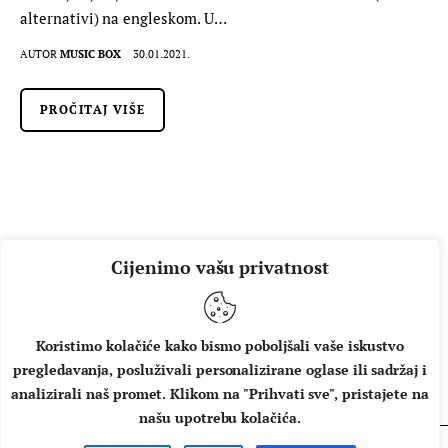
alternativi) na engleskom. U…
AUTOR
MUSIC BOX
30.01.2021.
PROČITAJ VIŠE
Cijenimo vašu privatnost
Koristimo kolačiće kako bismo poboljšali vaše iskustvo
pregledavanja, posluživali personalizirane oglase ili sadržaj i
O NAMA
IMPRESSUM
UVJETI KORIŠTENJA
analizirali naš promet. Klikom na "Prihvati sve", pristajete na
našu upotrebu kolačića.