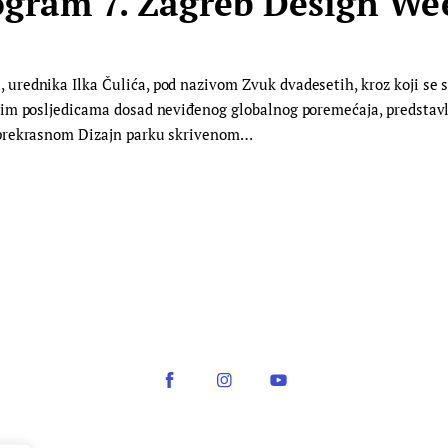
ogram 7. Zagreb Design W
ednika Ilka Čulića, pod nazivom Zvuk dvadesetih, kroz koji se sv
m posljedicama dosad neviđenog globalnog poremećaja, predstavlja
 prekrasnom Dizajn parku skrivenom…