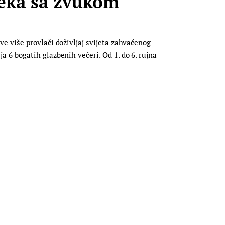
eeka sa zvukom
e više provlači doživljaj svijeta zahvaćenog
 6 bogatih glazbenih večeri. Od 1. do 6. rujna