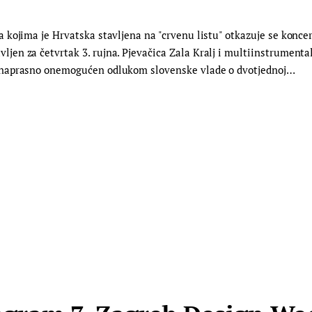
kojima je Hrvatska stavljena na "crvenu listu" otkazuje se konce
n za četvrtak 3. rujna. Pjevačica Zala Kralj i multiinstrumental
 naprasno onemogućen odlukom slovenske vlade o dvotjednoj…