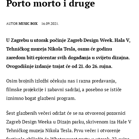
Porto morto i druge
AUTOR
MUSIC BOX
16.09.2021.
U Zagrebu u utorak počinje Zagreb Design Week. Hala V, 
Tehničkog muzeja Nikola Tesla, osmu će godinu 
zaredom biti epicentar svih događanja u svijetu dizajna. 
Ovogodišnje izdanje trajat će od 21. do 26. rujna.
Osim brojnih izložbi očekuju nas i razna predavanja, 
filmske projekcije i zabavni sadržaj, a posebno se ističe 
iznimno bogat glazbeni program. 
Šest glazbenih večeri održat će se na otvorenoj pozornici 
Zagreb Design Weeka u Dizajn parku, skrivenom iza Hale V 
Tehničkog muzeja Nikola Tesla. Prvu večer i otvorenje 
festivala obilježit će Whateverest party, u utorak, 22. rujna 