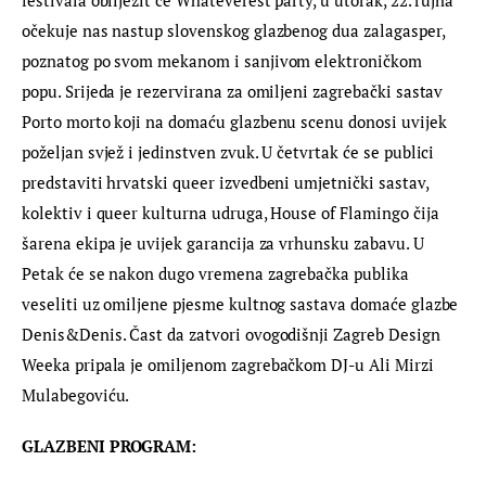
očekuje nas nastup slovenskog glazbenog dua zalagasper, 
poznatog po svom mekanom i sanjivom elektroničkom 
popu. Srijeda je rezervirana za omiljeni zagrebački sastav 
Porto morto koji na domaću glazbenu scenu donosi uvijek 
poželjan svjež i jedinstven zvuk. U četvrtak će se publici 
predstaviti hrvatski queer izvedbeni umjetnički sastav, 
kolektiv i queer kulturna udruga, House of Flamingo čija 
šarena ekipa je uvijek garancija za vrhunsku zabavu. U 
Petak će se nakon dugo vremena zagrebačka publika 
veseliti uz omiljene pjesme kultnog sastava domaće glazbe 
Denis&Denis. Čast da zatvori ovogodišnji Zagreb Design 
Weeka pripala je omiljenom zagrebačkom DJ-u Ali Mirzi 
Mulabegoviću.
GLAZBENI PROGRAM: