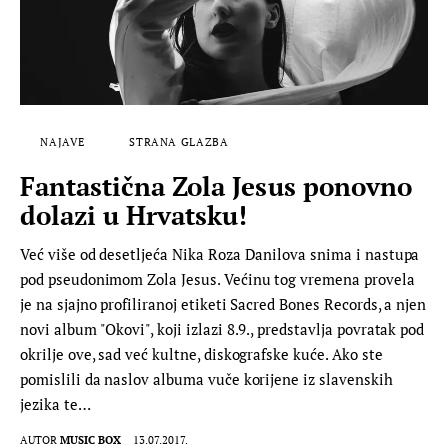
NAJAVE
STRANA GLAZBA
Fantastična Zola Jesus ponovno
dolazi u Hrvatsku!
Već više od desetljeća Nika Roza Danilova snima i nastupa
pod pseudonimom Zola Jesus. Većinu tog vremena provela
je na sjajno profiliranoj etiketi Sacred Bones Records, a njen
novi album "Okovi", koji izlazi 8.9., predstavlja povratak pod
okrilje ove, sad već kultne, diskografske kuće. Ako ste
pomislili da naslov albuma vuče korijene iz slavenskih
jezika te…
AUTOR
MUSIC BOX
13.07.2017.