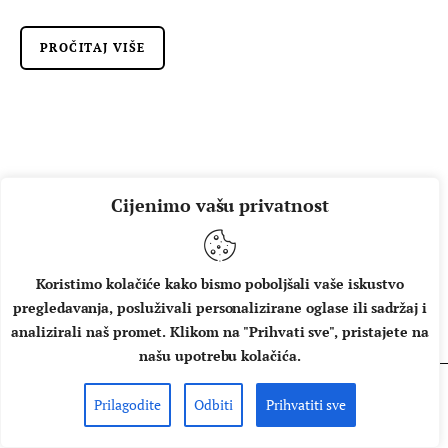
PROČITAJ VIŠE
Cijenimo vašu privatnost
Koristimo kolačiće kako bismo poboljšali vaše iskustvo
pregledavanja, posluživali personalizirane oglase ili sadržaj i
O NAMA
IMPRESSUM
UVJETI KORIŠTENJA
analizirali naš promet. Klikom na "Prihvati sve", pristajete na
našu upotrebu kolačića.
Prilagodite
Odbiti
Prihvatiti sve
Copyright © 2026 Music Box - All rights reserved.