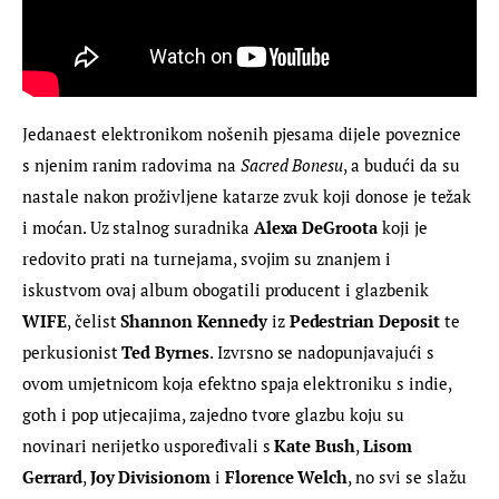
Jedanaest elektronikom nošenih pjesama dijele poveznice 
s njenim ranim radovima na 
Sacred Bonesu
, a budući da su 
nastale nakon proživljene katarze zvuk koji donose je težak 
i moćan. Uz stalnog suradnika 
Alexa DeGroota
 koji je 
redovito prati na turnejama, svojim su znanjem i 
iskustvom ovaj album obogatili producent i glazbenik 
WIFE
, čelist 
Shannon Kennedy
 iz 
Pedestrian Deposit
 te 
perkusionist 
Ted Byrnes
. Izvrsno se nadopunjavajući s 
ovom umjetnicom koja efektno spaja elektroniku s indie, 
goth i pop utjecajima, zajedno tvore glazbu koju su 
novinari nerijetko uspoređivali s 
Kate Bush
, 
Lisom 
Gerrard
, 
Joy Divisionom
 i 
Florence Welch
, no svi se slažu 