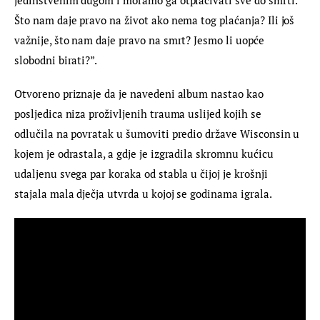
Što nam daje pravo na život ako nema tog plaćanja? Ili još 
važnije, što nam daje pravo na smrt? Jesmo li uopće 
slobodni birati?”.
Otvoreno priznaje da je navedeni album nastao kao 
posljedica niza proživljenih trauma uslijed kojih se 
odlučila na povratak u šumoviti predio države Wisconsin u 
kojem je odrastala, a gdje je izgradila skromnu kućicu 
udaljenu svega par koraka od stabla u čijoj je krošnji 
stajala mala dječja utvrda u kojoj se godinama igrala.