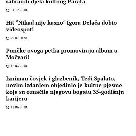
sabranih djela kultnog Parafa
31.12.2018.
Hit “Nikad nije kasno” Igora Delača dobio
videospot!
29.07.2020.
Punčke ovoga petka promoviraju album u
Močvari!
12.03.2018.
Izniman čovjek i glazbenik, Tedi Spalato,
novim izdanjem objedinio je kultne pjesme
koje su označile njegovu bogatu 35-godišnju
karijeru
12.06.2020.