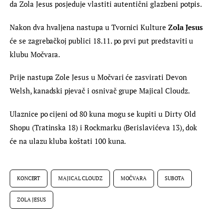
da Zola Jesus posjeduje vlastiti autentični glazbeni potpis.
Nakon dva hvaljena nastupa u Tvornici Kulture 
Zola Jesus
će se zagrebačkoj publici 18.11. po prvi put predstaviti u 
klubu Močvara.
Prije nastupa Zole Jesus u Močvari će zasvirati Devon 
Welsh, kanadski pjevač i osnivač grupe Majical Cloudz.
Ulaznice po cijeni od 80 kuna mogu se kupiti u Dirty Old 
Shopu (Tratinska 18) i Rockmarku (Berislavićeva 13), dok 
će na ulazu kluba koštati 100 kuna.
KONCERT
MAJICAL CLOUDZ
MOČVARA
SUBOTA
ZOLA JESUS