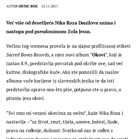
AUTOR
MUSIC BOX
15.11.2017.
Već više od desetljeća Nika Roza Danilova snima i 
nastupa pod pseudonimom Zola Jesus.
Većinu tog vremena provela je na sjajno profiliranoj etiketi 
Sacred Bones Records
, a njen novi album “
Okovi
“, koji je 
izašao 8.9., predstavlja povratak pod okrilje ove, sad već 
kultne, diskografske kuće. Ako ste pomislili da naslov 
albuma vuče korijene iz slavenskih jezika te da isti 
predstavlja upravo ono što piše, potpuno ste u pravu, u 
pitanju jesu okovi.
“Svi smo mi vezani okovima za nešto”, kaže Nika Roza i 
nastavlja – “za život, smrt, tijela, umove, bolest, ljude, 
pravo na rođenje, dužnost. Svatko od nas je rođen s 
jedinstvenim dugom i moramo ga otplaćivati sve do smrti. 