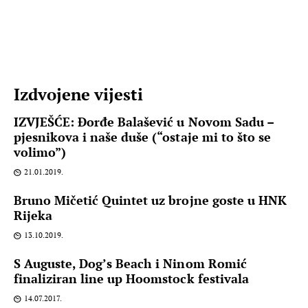
Izdvojene vijesti
IZVJEŠĆE: Đorđe Balašević u Novom Sadu –
pjesnikova i naše duše (“ostaje mi to što se
volimo”)
21.01.2019.
Bruno Mičetić Quintet uz brojne goste u HNK
Rijeka
13.10.2019.
S Auguste, Dog’s Beach i Ninom Romić
finaliziran line up Hoomstock festivala
14.07.2017.