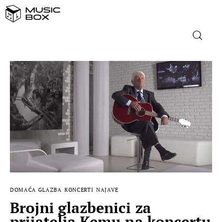
NASLOVNICA
DOMAĆA GLAZBA
STRANA GLAZBA
FILM
MUSIC BOX
DOMAĆA GLAZBA
KONCERTI
NAJAVE
Brojni glazbenici za
prijatelja Kemu na koncertu