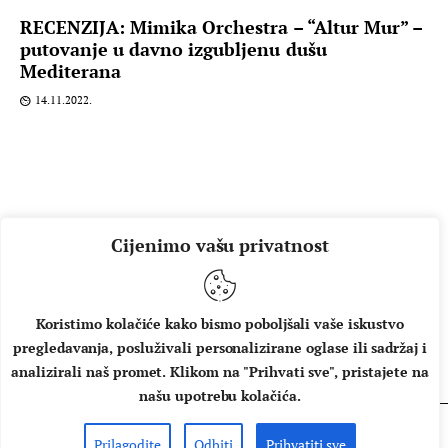
RECENZIJA: Mimika Orchestra – “Altur Mur” –
putovanje u davno izgubljenu dušu
Mediterana
14.11.2022.
Cijenimo vašu privatnost
Koristimo kolačiće kako bismo poboljšali vaše iskustvo
pregledavanja, posluživali personalizirane oglase ili sadržaj i
O NAMA
IMPRESSUM
UVJETI KORIŠTENJA
analizirali naš promet. Klikom na "Prihvati sve", pristajete na
našu upotrebu kolačića.
Prilagodite
Odbiti
Prihvatiti sve
Copyright © 2026 Music Box - All rights reserved.