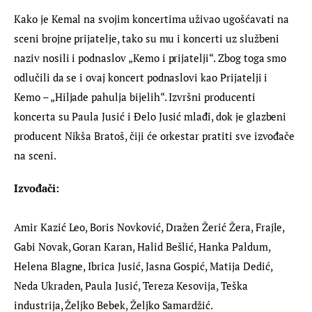
Kako je Kemal na svojim koncertima uživao ugošćavati na 
sceni brojne prijatelje, tako su mu i koncerti uz službeni 
naziv nosili i podnaslov „Kemo i prijatelji“. Zbog toga smo 
odlučili da se i ovaj koncert podnaslovi kao Prijatelji i 
Kemo – „Hiljade pahulja bijelih“. Izvršni producenti 
koncerta su Paula Jusić i Đelo Jusić mlađi, dok je glazbeni 
producent Nikša Bratoš, čiji će orkestar pratiti sve izvođače 
na sceni.
Izvođači:
Amir Kazić Leo, Boris Novković, Dražen Žerić Žera, Frajle, 
Gabi Novak, Goran Karan, Halid Bešlić, Hanka Paldum, 
Helena Blagne, Ibrica Jusić, Jasna Gospić, Matija Dedić, 
Neda Ukraden, Paula Jusić, Tereza Kesovija, Teška 
industrija, Željko Bebek, Željko Samardžić.