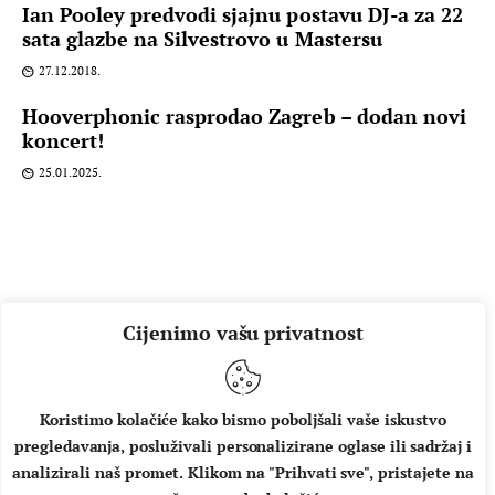
Ian Pooley predvodi sjajnu postavu DJ-a za 22
sata glazbe na Silvestrovo u Mastersu
27.12.2018.
Hooverphonic rasprodao Zagreb – dodan novi
koncert!
25.01.2025.
Cijenimo vašu privatnost
Koristimo kolačiće kako bismo poboljšali vaše iskustvo
pregledavanja, posluživali personalizirane oglase ili sadržaj i
O NAMA
IMPRESSUM
UVJETI KORIŠTENJA
analizirali naš promet. Klikom na "Prihvati sve", pristajete na