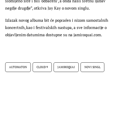
slomljeno srce i bili ‘odbačeni’, a onda našli sretnu ljubav 
negdje drugdje“, otkriva Jay Kay o novom singlu.
Izlazak novog albuma bit će popraćen i nizom samostalnih 
koncertnih, kao i festivalskih nastupa, a sve informacije o 
objavljenim datumima dostupne su na jamiroquai.com.
AUTOMATON
CLOUD 9
JAMIROQUAI
NOVI SINGL