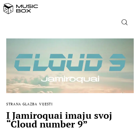
NASLOVNICA
DOMAĆA GLAZBA
STRANA GLAZBA
FILM
STRANA GLAZBA
VIJESTI
MUSIC BOX
I Jamiroquai imaju svoj
“Cloud number 9”