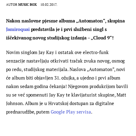
AUTOR
MUSIC BOX
10.02.2017.
Nakon naslovne pjesme albuma „Automaton“, skupina 
Jamiroquai
 predstavila je i prvi službeni singl s 
iščekivanog novog studijskog izdanja – „Cloud 9“!
Novim singlom Jay Kay i ostatak ove electro-funk 
senzacije nastavljaju otkrivati tračak zvuka novog, osmog 
po redu, studijskog materijala. Naslova „Automaton“, novi 
će album biti objavljen 31. ožujka, a ujedno i prvi album 
nakon sedam godina čekanja! Njegovom produkcijom bavili 
su se već spomenuti Jay Kay te klavijaturist skupine, Matt 
Johnson. Album je u Hrvatskoj dostupan za digitalne 
prednarudžbe, putem 
Google Play servisa
.