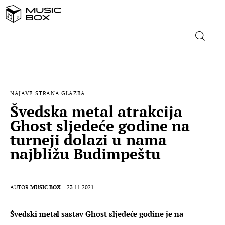
NASLOVNICA
NAJAVE
STRANA GLAZBA
DOMAĆA GLAZBA
Švedska metal atrakcija
Ghost sljedeće godine na
STRANA GLAZBA
turneji dolazi u nama
najbližu Budimpeštu
FILM
MUSIC BOX
AUTOR
MUSIC BOX
23.11.2021.
Švedski metal sastav Ghost sljedeće godine je na 