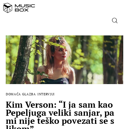
NASLOVNICA
DOMAĆA GLAZBA
STRANA GLAZBA
FILM
DOMAĆA GLAZBA
INTERVJUI
MUSIC BOX
Kim Verson: “I ja sam kao
Pepeljuga veliki sanjar, pa
mi nije teško povezati se s
likom”