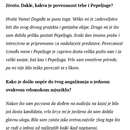
životu. Dakle, kakva je povezanost tebe i Pepeljuge?
Hvala Vama! Događa se puno toga. Veliko mi je zadovoljstvo 
biti dio ovog divnog projekta i genijalne ekipe. Drago mi je što 
sam dobila priliku postati Pepeljuga. Svaki dan imamo probe i 
intenzivno se pripremamo za nadolazeće predstave. Povezanost 
između mene i Pepeljuge je zapravo dosta velika pošto sam i ja 
veliki sanjar, baš kao i Pepeljuga. Vrlo sam emotivne prirode, 
pa mi nije bilo teško povezati se s likom. 
Kako je došlo uopće do tvog angažiranja u jednom 
ovakvom vrhunskom mjuziklu?
Nakon što sam pozvana da dođem na audiciju na kojoj je bilo 
još dosta kandidata, vrlo brzo mi je javljeno da sam dobila 
glavnu ulogu. Bila sam zaista jako sretna,najviše zbog toga što 
se radi o jednoj od najljepših bajki ikad napisanoj.