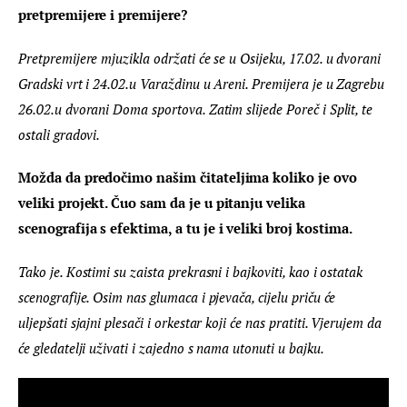
pretpremijere i premijere?
Pretpremijere mjuzikla održati će se u Osijeku, 17.02. u dvorani 
Gradski vrt i 24.02.u Varaždinu u Areni. Premijera je u Zagrebu 
26.02.u dvorani Doma sportova. Zatim slijede Poreč i Split, te 
ostali gradovi. 
Možda da predočimo našim čitateljima koliko je ovo 
veliki projekt. Čuo sam da je u pitanju velika 
scenografija s efektima, a tu je i veliki broj kostima.
Tako je. Kostimi su zaista prekrasni i bajkoviti, kao i ostatak 
scenografije. Osim nas glumaca i pjevača, cijelu priču će 
uljepšati sjajni plesači i orkestar koji će nas pratiti. Vjerujem da 
će gledatelji uživati i zajedno s nama utonuti u bajku.