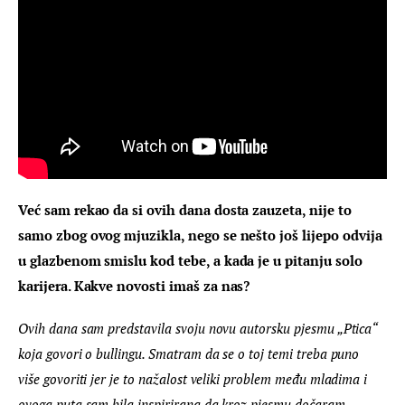
Već sam rekao da si ovih dana dosta zauzeta, nije to 
samo zbog ovog mjuzikla, nego se nešto još lijepo odvija 
u glazbenom smislu kod tebe, a kada je u pitanju solo 
karijera. Kakve novosti imaš za nas?
Ovih dana sam predstavila svoju novu autorsku pjesmu „Ptica“ 
koja govori o bullingu. Smatram da se o toj temi treba puno 
više govoriti jer je to nažalost veliki problem među mladima i 
ovoga puta sam bila inspirirana da kroz pjesmu dočaram 