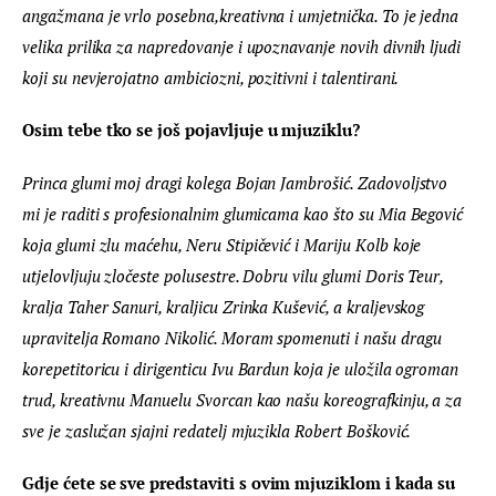
angažmana je vrlo posebna,kreativna i umjetnička. To je jedna 
velika prilika za napredovanje i upoznavanje novih divnih ljudi 
koji su nevjerojatno ambiciozni, pozitivni i talentirani. 
Osim tebe tko se još pojavljuje u mjuziklu? 
Princa glumi moj dragi kolega Bojan Jambrošić. Zadovoljstvo 
mi je raditi s profesionalnim glumicama kao što su Mia Begović 
koja glumi zlu maćehu, Neru Stipičević i Mariju Kolb koje 
utjelovljuju zločeste polusestre. Dobru vilu glumi Doris Teur, 
kralja Taher Sanuri, kraljicu Zrinka Kušević, a kraljevskog 
upravitelja Romano Nikolić. Moram spomenuti i našu dragu 
korepetitoricu i dirigenticu Ivu Bardun koja je uložila ogroman 
trud, kreativnu Manuelu Svorcan kao našu koreografkinju, a za 
sve je zaslužan sjajni redatelj mjuzikla Robert Bošković. 
Gdje ćete se sve predstaviti s ovim mjuziklom i kada su 