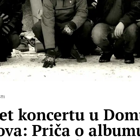
STI
et koncertu u Do
ova: Priča o album