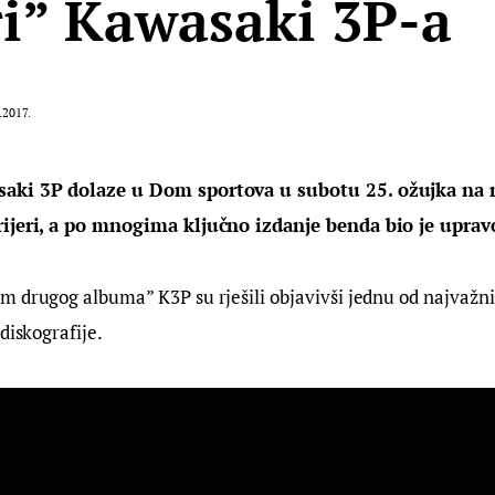
i” Kawasaki 3P-a
.2017.
aki 3P dolaze u Dom sportova u subotu 25. ožujka na n
rijeri, a po mnogima ključno izdanje benda bio je uprav
 drugog albuma” K3P su rješili objavivši jednu od najvažnij
diskografije.