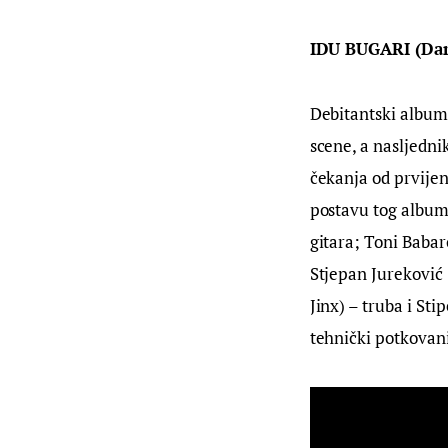
IDU BUGARI (Dan
Debitantski album 
scene, a nasljedni
čekanja od prvijen
postavu tog albuma
gitara; Toni Babar
Stjepan Jureković 
Jinx) – truba i St
tehnički potkovani