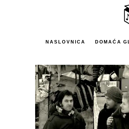
NASLOVNICA
DOMAĆA GLAZBA
STRANA GLAZBA
NASLOVNICA
DOMAĆA G
FILM
MUSIC BOX