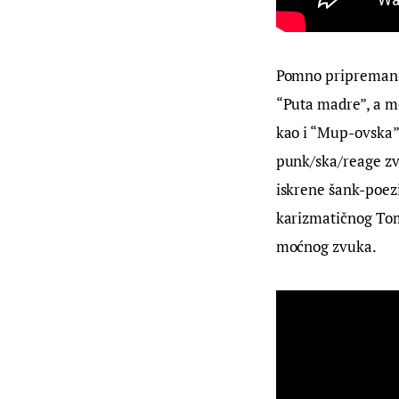
Pomno pripremani a
“Puta madre”, a mo
kao i “Mup-ovska”
punk/ska/reage zvu
iskrene šank-poezi
karizmatičnog Tomf
moćnog zvuka.