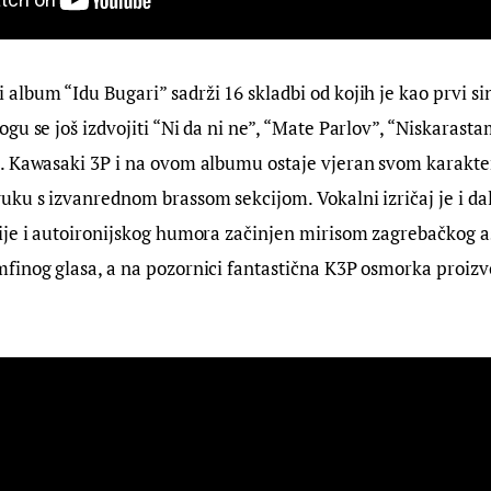
lbum “Idu Bugari” sadrži 16 skladbi od kojih je kao prvi si
gu se još izdvojiti “Ni da ni ne”, “Mate Parlov”, “Niskarasta
. Kawasaki 3P i na ovom albumu ostaje vjeran svom karakte
ku s izvanrednom brassom sekcijom. Vokalni izričaj je i da
je i autoironijskog humora začinjen mirisom zagrebačkog as
inog glasa, a na pozornici fantastična K3P osmorka proizvo