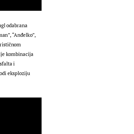
ngl odabrana 
man”, “Anđelko”, 
rističnom 
lje kombinacija 
falta i 
di eksploziju 