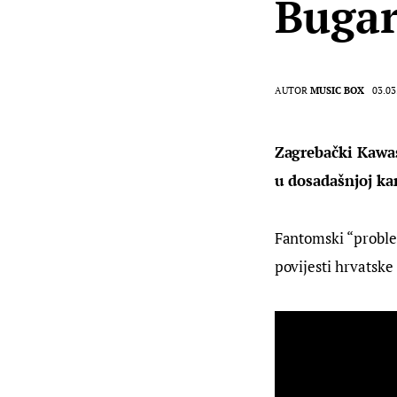
Bugar
AUTOR
MUSIC BOX
03.03
Zagrebački Kawas
u dosadašnjoj ka
Fantomski “problem
povijesti hrvatske 