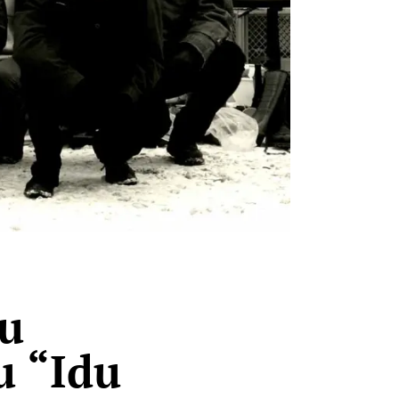
mu
u “Idu