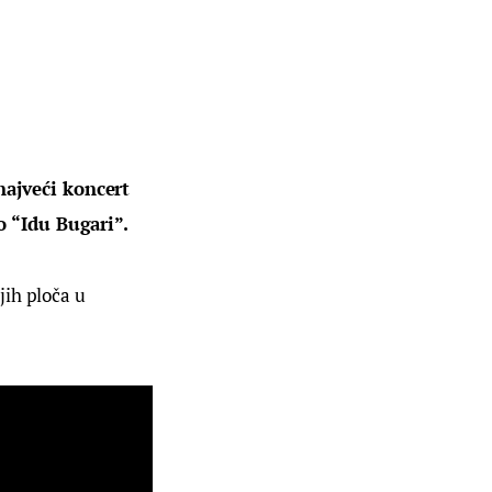
ajveći koncert 
o “Idu Bugari”.
ih ploča u 