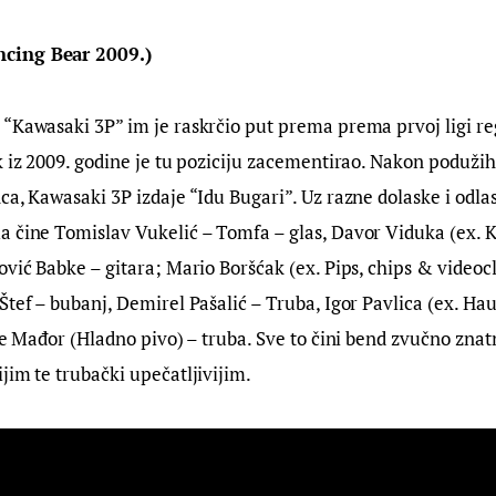
cing Bear 2009.)
“Kawasaki 3P” im je raskrčio put prema prema prvoj ligi re
k iz 2009. godine je tu poziciju zacementirao. Nakon podužih
ca, Kawasaki 3P izdaje “Idu Bugari”. Uz razne dolaske i odlas
 čine Tomislav Vukelić – Tomfa – glas, Davor Viduka (ex. Ko
ović Babke – gitara; Mario Boršćak (ex. Pips, chips & videocli
Štef – bubanj, Demirel Pašalić – Truba, Igor Pavlica (ex. Ha
ipe Mađor (Hladno pivo) – truba. Sve to čini bend zvučno znat
jim te trubački upečatljivijim.