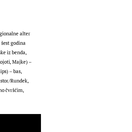
gionalne alter 
 šest godina 
ke iz benda, 
joti, Majke) – 
ps) – bas, 
ustor/Rundek, 
no čvršćim, 