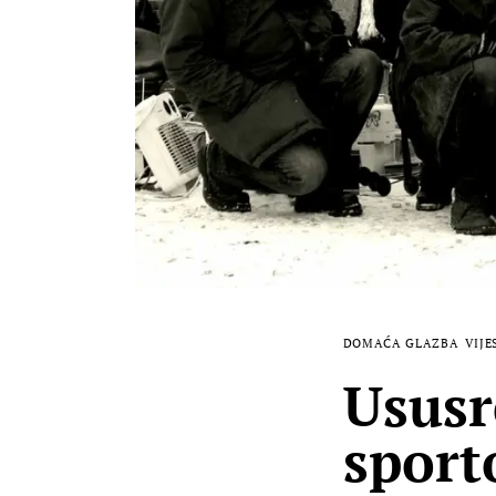
DOMAĆA GLAZBA
VIJE
Ususr
sport