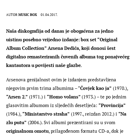
AUTOR
MUSIC BOX
01.04.2017.
Naša diskografija od danas je obogaćena za jedno 
uistinu posebno vrijedno izdanje: box set “Original 
Album Collection” Arsena Dedića, koji donosi šest 
digitalno remasteriranih čuvenih albuma tog ponajvećeg 
kantautora u povijesti naše glazbe.
Arsenova genijalnost ovim je izdanjem predstavljena 
njegovim prvim trima albumima – “
Čovjek kao ja”
 (1970.), 
“Arsen 2.”
 (1971.) i 
“Homo volans”
 (1973.) – te po jednim 
glasovitim albumom iz sljedećih desetljeća: 
“Provincija”
(1984.), 
“Ministarstvo straha”
 (1997., reizdan 2012.) i 
“Na 
zlu putu”
 (2004.). Svi albumi prezentirani su u svom
originalnom omotu
, prilagođenom formatu CD-a, dok je 