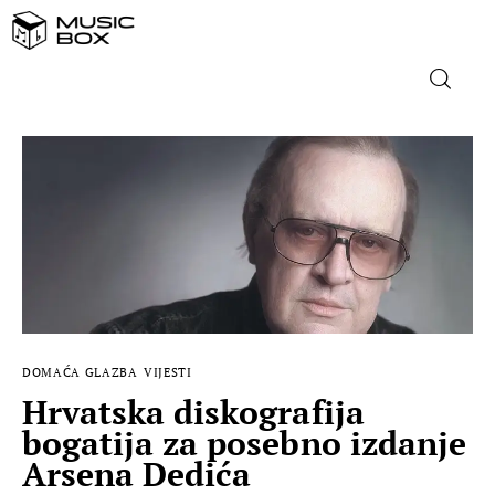
NASLOVNICA
DOMAĆA GLAZBA
STRANA GLAZBA
FILM
DOMAĆA GLAZBA
VIJESTI
MUSIC BOX
Hrvatska diskografija
bogatija za posebno izdanje
Arsena Dedića