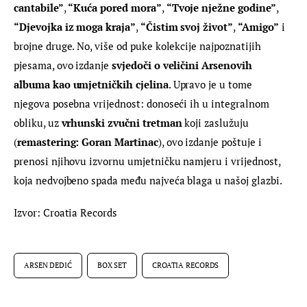
cantabile”
, 
“Kuća pored mora”
, 
“Tvoje nježne godine”
, 
“Djevojka iz moga kraja”
, 
“Čistim svoj život”
,
 “Amigo”
 i 
brojne druge. No, više od puke kolekcije najpoznatijih 
pjesama, ovo izdanje 
svjedoči o veličini Arsenovih 
albuma kao umjetničkih cjelina
. Upravo je u tome 
njegova posebna vrijednost: donoseći ih u integralnom 
obliku, uz 
vrhunski zvučni tretman 
koji zaslužuju 
(
remastering: Goran Martinac
), ovo izdanje poštuje i 
prenosi njihovu izvornu umjetničku namjeru i vrijednost, 
koja nedvojbeno spada među najveća blaga u našoj glazbi.
Izvor: Croatia Records
ARSEN DEDIĆ
BOX SET
CROATIA RECORDS