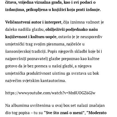
čitava, vrijedna vizualna građa, kao i svi podaci o 
izdanjima, prikupljena u knjižici koja prati izdanje.
Veličanstveni autor i interpret
, čija iznimna važnost je 
daleko nadišla glazbu, 
obilježivši podjednako našu 
književnost i kulturu uopće
, ostavio je je neusporediv 
umjetnički trag svojim pjesmama, najčešće u 
šansonijerskoj tradiciji. Popis njegovih skladbi koje bi i 
najpovršniji poznavatelj glazbe prepoznao kao kultne 
gotovo da je bez premca u našoj glazbi, a njegova 
umjetnička produktivnost uistinu ga svrstava uz bok 
najvećim svjetskim kantautorima.
https://www.youtube.com/watch?v=Mn8UOGZ6GJw
Na albumima uvrštenima u ovaj box set nalazi značajan 
dio tog popisa – tu su 
“Sve što znaš o meni”
, 
“Moderato 