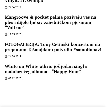
Vinylu 11. svibnja!
27.04.2017.
Mangroove & pocket palma pozivaju vas na
ples i dijele ljubav zajedničkom pjesmom
“Voli me”
18.03.2020.
FOTOGALERIJA: Tony Cetinski koncertom na
prepunom Tašmajdanu potvrdio #samoljubav!
24.06.2019.
White on White otkrio još jedan singl s
nadolazećeg albuma – “Happy Hour”
05.12.2020.