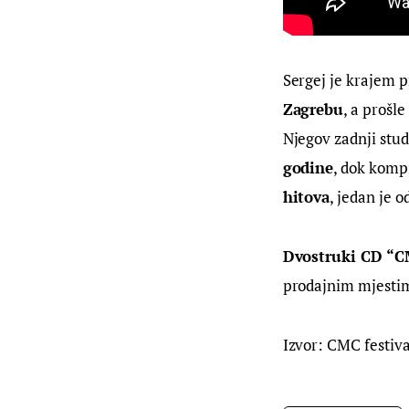
Sergej je krajem p
Zagrebu
, a prošle
Njegov zadnji stud
godine
, dok kompi
hitova
, jedan je 
Dvostruki CD “CM
prodajnim mjestim
Izvor: CMC festiva