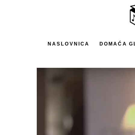
NASLOVNICA
DOMAĆA GLAZBA
STRANA GLAZBA
NASLOVNICA
DOMAĆA G
FILM
MUSIC BOX