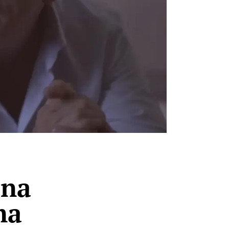
 na
ma