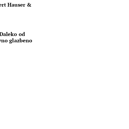
ert Hauser &
“Daleko od
ivno glazbeno