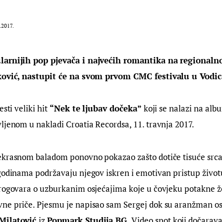
.2017.
larnijih pop pjevača i najvećih romantika na regionalno
ković, nastupit će na svom prvom CMC festivalu u Vodica
sti veliki hit 
“Nek te ljubav dočeka” 
koji se nalazi na alb
vljenom u nakladi Croatia Recordsa, 11. travnja 2017.
ekrasnom baladom ponovno pokazao zašto dotiče tisuće srca 
godinama podržavaju njegov iskren i emotivan pristup životu 
rogovara o uzburkanim osjećajima koje u čovjeku potakne že
ne priče. Pjesmu je napisao sam Sergej dok su aranžman osm
Milatović 
iz 
Popmark Studija BG. 
Video spot koji dočarav