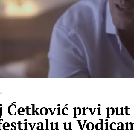
STI
j Ćetković prvi put
estivalu u Vodica