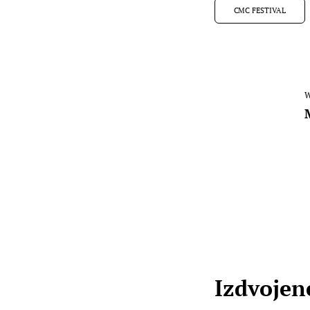
CMC FESTIVAL
W
Izdvojene