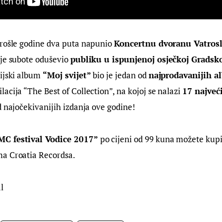
rošle godine dva puta napunio 
Koncertnu dvoranu Vatrosl
 je subote oduševio 
publiku u ispunjenoj osječkoj Gradsk
ijski album 
“Moj svijet” 
bio je jedan od 
najprodavanijih a
lacija “The Best of Collection”, na kojoj se nalazi 
17 najveć
od najočekivanijih izdanja ove godine!
C festival Vodice 2017”
 po cijeni od 99 kuna možete kupi
a Croatia Recordsa.
l