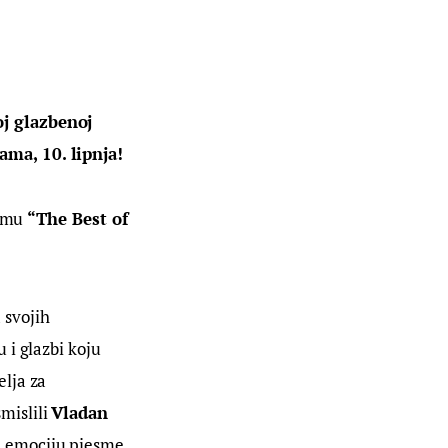
j glazbenoj 
ma, 10. lipnja! 
umu 
“The Best of 
svojih 
i glazbi koju 
lja za 
islili 
Vladan 
a emociju pjesme, 