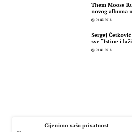
Them Moose Rus
novog albuma 
04.03.2018.
Sergej Ćetković
sve “Istine i laž
04.01.2018.
Cijenimo vašu privatnost