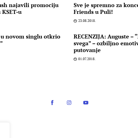
h najavili promociju
Sve je spremno za konc
u KSET-u
Friends u Puli!
23.08.2018.
 u novom singlu otkrio
RECENZIJA: Auguste – 
i”
svega” – ozbiljno emot
putovanje
01.07.2018.