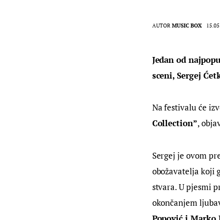
AUTOR
MUSIC BOX
15.05
Jedan od najpopu
sceni, Sergej Ćet
Na festivalu će izve
Collection”
, obja
Sergej je ovom pr
obožavatelja koji 
stvara. U pjesmi p
okončanjem ljubav
Popović i Marko 