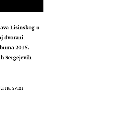
ava Lisinskog u 
oj dvorani
. 
lbuma 2015. 
ih Sergejevih 
ti na svim 