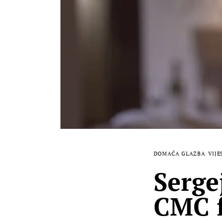
DOMAĆA GLAZBA
VIJE
Serge
CMC f