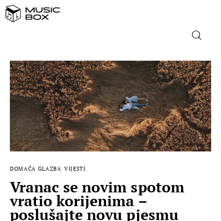
NASLOVNICA
DOMAĆA GLAZBA
STRANA GLAZBA
FILM
DOMAĆA GLAZBA
VIJESTI
MUSIC BOX
Vranac se novim spotom
vratio korijenima –
poslušajte novu pjesmu