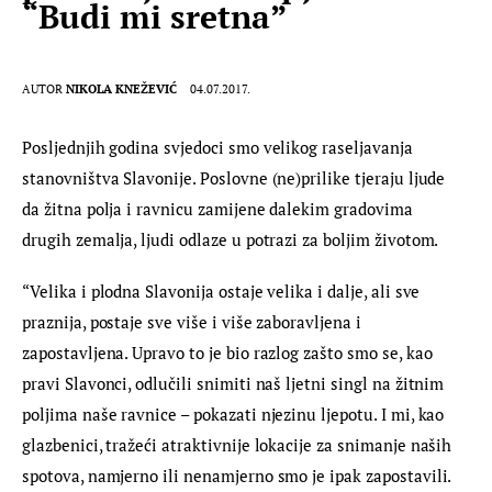
“Budi mi sretna”
AUTOR
NIKOLA KNEŽEVIĆ
04.07.2017.
Posljednjih godina svjedoci smo velikog raseljavanja 
stanovništva Slavonije. Poslovne (ne)prilike tjeraju ljude 
da žitna polja i ravnicu zamijene dalekim gradovima 
drugih zemalja, ljudi odlaze u potrazi za boljim životom.
“Velika i plodna Slavonija ostaje velika i dalje, ali sve 
praznija, postaje sve više i više zaboravljena i 
zapostavljena. Upravo to je bio razlog zašto smo se, kao 
pravi Slavonci, odlučili snimiti naš ljetni singl na žitnim 
poljima naše ravnice – pokazati njezinu ljepotu. I mi, kao 
glazbenici, tražeći atraktivnije lokacije za snimanje naših 
spotova, namjerno ili nenamjerno smo je ipak zapostavili. 