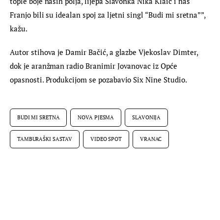
tople boje naših polja, lijepa Slavonka Nika Klaić i naš 
Franjo bili su idealan spoj za ljetni singl “Budi mi sretna””, 
kažu.
Autor stihova je Damir Bačić, a glazbe Vjekoslav Dimter, 
dok je aranžman radio Branimir Jovanovac iz Opće 
opasnosti. Produkcijom se pozabavio Six Nine Studio.
BUDI MI SRETNA
NOVA PJESMA
SLAVONIJA
TAMBURAŠKI SASTAV
VIDEO SPOT
VRANAC