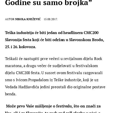
Godine su samo brojka”
AUTOR
NIKOLA KNEŽEVIĆ
15.08.2017.
Teška industrija će biti jedan od headlinera CMC200 
Slavonija festa koji će biti održan u Slavonskom Brodu, 
25. i 26. kolovoza.
Teškaši će nastupiti prve večeri u revijalnom dijelu Rock 
maratona, a drugu večer će sudjelovati u festivalskom 
dijelu CMC200 festa. U susret ovom festivalu razgovarali 
smo s Ivicom Propadalom iz Teške industrije, koji je uz 
Vedada Hadžiavdića jedini preostali dio originalne postave 
benda.
 Može prvo Vaše mišljenje o festivalu, što on znači za 
Vas, ali i za Slavoniju, te rock and roll glazbu u njoj, a 