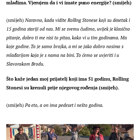
mlađima. Vjerujem da i vi imate puno energije? (smijeh)
(smijeh) 
Naravno, kada vidite Rolling Stonese koji su desetak i 
15 godina stariji od nas. Mi se svemu čudimo, uvijek je klasično 
pitanje, dobro ti me nisi to pitao, kako vi u tim godinama. Ma 
koje godine. To je samo brojka, a mi se jako dobro nosimo s 
mlađarijom koja je s nama na bini. To ćemo se uvjeriti i u 
Slavonskom Brodu.
Što kaže jedan moj prijatelj koji ima 51 godinu, Rolling 
Stonesi su krenuli prije njegovog rođenja (smijeh).
(smijeh)
 Pa eto, a on ima pedeset i nešto godina.