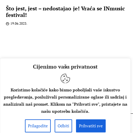
Što jest, jest – nedostajao je! Vraća se INmusic
festival!
19.06.2023.
Cijenimo vašu privatnost
Koristimo kolačiće kako bismo poboljšali vaše iskustvo
pregledavanja, posluživali personalizirane oglase ili sadržaj i
O NAMA
IMPRESSUM
UVJETI KORIŠTENJA
analizirali naš promet. Klikom na "Prihvati sve", pristajete na
našu upotrebu kolačića.
Prilagodite
Odbiti
Prihvatiti sve
Copyright © 2026 Music Box - All rights reserved.