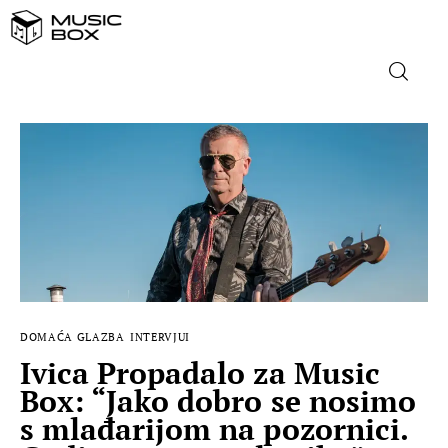
NASLOVNICA
DOMAĆA GLAZBA
STRANA GLAZBA
FILM
DOMAĆA GLAZBA
INTERVJUI
MUSIC BOX
Ivica Propadalo za Music
Box: “Jako dobro se nosimo
s mlađarijom na pozornici.