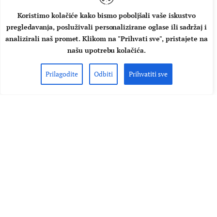
Koristimo kolačiće kako bismo poboljšali vaše iskustvo
pregledavanja, posluživali personalizirane oglase ili sadržaj i
analizirali naš promet. Klikom na "Prihvati sve", pristajete na
našu upotrebu kolačića.
DOMAĆA GLAZBA
INTERVJUI
Prilagodite
Odbiti
Prihvatiti sve
Flyer u susret CMC200: “Sl. Brod
se pokazao kao nevjerojatan
domaćin, oduševljeni smo ovom
inačicom CMC-a”
Krajem kolovoza, 25. i 26., Slavonski Brod će biti po drugi
put domaćin druge inačice CMC festivala, tzv. CMC200
Slavonija festa koji će biti odlična prigoda i za promociju
nove glazbe raznih izvođača koji će nastupiti u tvrđavi
Brod. Tako će i grupa Flyer promovirati svoj novi materijal
koji je nedavno ugledao svjetlo dana. Povod da
porazgovaramo s…