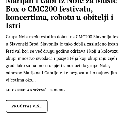
Marijan i Gabi iz Nole za Music
Box o CMC200 festivalu,
koncertima, robotu u obitelji i
Istri
Grupa Nola među ostalim dolazi na CMC200 Slavonija fest
u Slavonski Brod. Slavonija je tako dobila zasluženo jedan
festival koji se već drugu godinu održava i koji u kolovozu
okupi mnoštvo izvođača i posjetitelja koji okupiraju cijeli
grad. Iako su na moru uspjeli smo doći do grupe Nola,
odnosno Marijana i Gabrijele, te razgovarati o najnovijim
vijestima oko…
AUTOR
NIKOLA KNEŽEVIĆ
09.08.2017.
PROČITAJ VIŠE