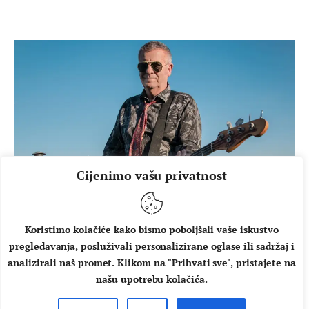
Cijenimo vašu privatnost
DOMAĆA GLAZBA
VIJESTI
Teška industrija ima novu
Koristimo kolačiće kako bismo poboljšali vaše iskustvo
pjevačicu!
pregledavanja, posluživali personalizirane oglase ili sadržaj i
analizirali naš promet. Klikom na "Prihvati sve", pristajete na
Prvi album snimili su prije više od 40 godina i odmah
našu upotrebu kolačića.
zauzeli visoko mjesto među eminentnim bendovima bivše
države. Od tada je iza njih jedanaest iznimno uspješnih