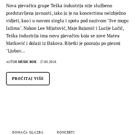
Nova pjevačica grupe Teška industrija nije službeno
predstavljena javnosti, iako ju je na koncertima neizbježno
vidjeti, kao i u novom singlu i spotu pod nazivom "Sve mogu
lažima". Nakon Lee Mijatović, Maje Bajamić i Lucije Lučić,
Teška industrija ima novu pjevačicu koja se zove Matea
Matković i dolazi iz Đakova. Rijetki je poznaju po pjesmi
"Ljubav…
AUTOR
MUSIC BOX
27.05.2018.
PROČITAJ VIŠE
DOMAĆA GLAZBA
KONCERTI