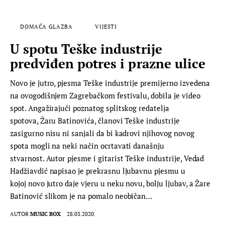
DOMAĆA GLAZBA
VIJESTI
U spotu Teške industrije
predviđen potres i prazne ulice
Novo je jutro, pjesma Teške industrije premijerno izvedena
na ovogodišnjem Zagrebačkom festivalu, dobila je video
spot. Angažirajući poznatog splitskog redatelja
spotova, Žaru Batinovića, članovi Teške industrije
zasigurno nisu ni sanjali da bi kadrovi njihovog novog
spota mogli na neki način ocrtavati današnju
stvarnost. Autor pjesme i gitarist Teške industrije, Vedad
Hadžiavdić napisao je prekrasnu ljubavnu pjesmu u
kojoj novo jutro daje vjeru u neku novu, bolju ljubav, a Žare
Batinović slikom je na pomalo neobičan…
AUTOR
MUSIC BOX
28.03.2020.