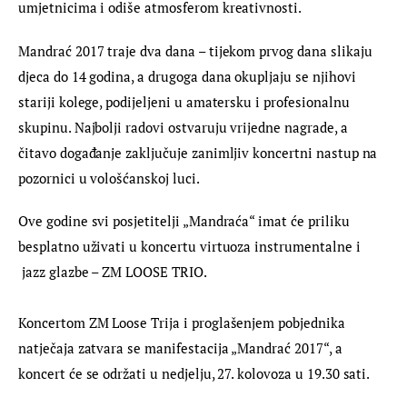
umjetnicima i odiše atmosferom kreativnosti.
Mandrać 2017 traje dva dana – tijekom prvog dana slikaju 
djeca do 14 godina, a drugoga dana okupljaju se njihovi 
stariji kolege, podijeljeni u amatersku i profesionalnu 
skupinu. Najbolji radovi ostvaruju vrijedne nagrade, a 
čitavo događanje zaključuje zanimljiv koncertni nastup na 
pozornici u vološćanskoj luci.
Ove godine svi posjetitelji „Mandraća“ imat će priliku 
besplatno uživati u koncertu virtuoza instrumentalne i 
 jazz glazbe – ZM LOOSE TRIO.
Koncertom ZM Loose Trija i proglašenjem pobjednika 
natječaja zatvara se manifestacija „Mandrać 2017“, a 
koncert će se održati u nedjelju, 27. kolovoza u 19.30 sati.