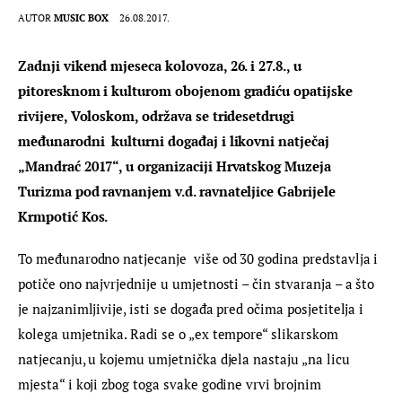
AUTOR
MUSIC BOX
26.08.2017.
Zadnji vikend mjeseca kolovoza, 26. i 27.8., u 
pitoresknom i kulturom obojenom gradiću opatijske 
rivijere, Voloskom, održava se tridesetdrugi 
međunarodni  kulturni događaj i likovni natječaj 
„Mandrać 2017“, u organizaciji Hrvatskog Muzeja 
Turizma pod ravnanjem v.d. ravnateljice Gabrijele 
Krmpotić Kos.
To međunarodno natjecanje  više od 30 godina predstavlja i 
potiče ono najvrjednije u umjetnosti – čin stvaranja – a što 
je najzanimljivije, isti se događa pred očima posjetitelja i 
kolega umjetnika. Radi se o „ex tempore“ slikarskom 
natjecanju, u kojemu umjetnička djela nastaju „na licu 
mjesta“ i koji zbog toga svake godine vrvi brojnim 