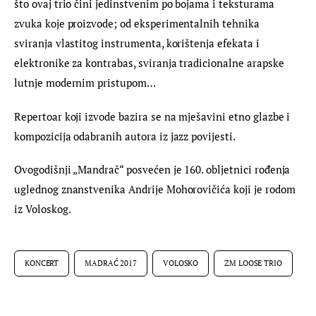
što ovaj trio čini jedinstvenim po bojama i teksturama 
zvuka koje proizvode; od eksperimentalnih tehnika 
sviranja vlastitog instrumenta, korištenja efekata i 
elektronike za kontrabas, sviranja tradicionalne arapske 
lutnje modernim pristupom…
Repertoar koji izvode bazira se na mješavini etno glazbe i 
kompozicija odabranih autora iz jazz povijesti.
Ovogodišnji „Mandrač“ posvećen je 160. obljetnici rođenja 
uglednog znanstvenika Andrije Mohorovičića koji je rodom 
iz Voloskog.
KONCERT
MADRAĆ 2017
VOLOSKO
ZM LOOSE TRIO