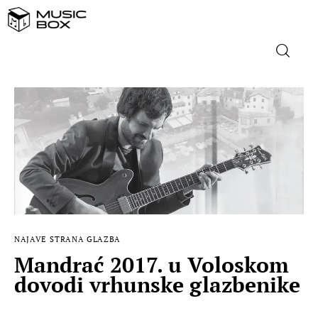
NASLOVNICA
DOMAĆA GLAZBA
STRANA GLAZBA
FILM
NAJAVE
STRANA GLAZBA
MUSIC BOX
Mandrać 2017. u Voloskom
dovodi vrhunske glazbenike